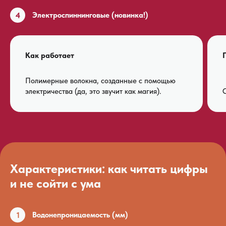
4
Электроспиннинговые (новинка!)
Как работает
Полимерные волокна, созданные с помощью
электричества (да, это звучит как магия).
С
Характеристики: как читать цифры
и не сойти с ума
1
Водонепроницаемость (мм)