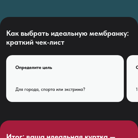
Как выбрать идеальную мембранку:
краткий чек-лист
Определите цель
Для города, спорта или экстрима?
1
Итог: ваша идеальная куртка —