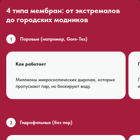
4 типа мембран: от экстремалов
до городских модников
1
Поровые (например, Gore-Tex)
Как работает
Миллионы микроскопических дырочек, которые
пропускают пар, но блокируют воду.
и
2
Гидрофильные (без пор)