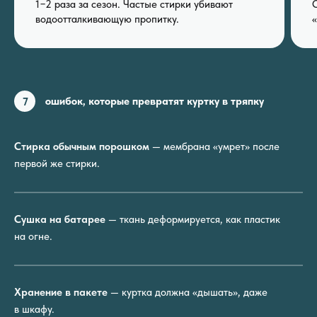
1−2 раза за сезон. Частые стирки убивают
водоотталкивающую пропитку.
«
7
ошибок, которые превратят куртку в тряпку
Стирка обычным порошком
— мембрана «умрет» после
первой же стирки.
Сушка на батарее
— ткань деформируется, как пластик
на огне.
Хранение в пакете
— куртка должна «дышать», даже
в шкафу.