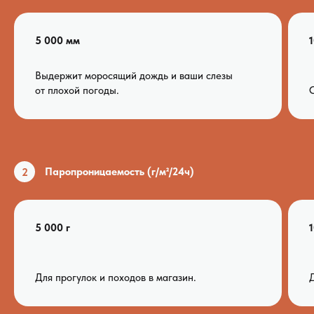
5 000 мм
Выдержит моросящий дождь и ваши слезы
от плохой погоды.
С
2
Паропроницаемость (г/м²/24ч)
5 000 г
1
Для прогулок и походов в магазин.
Д