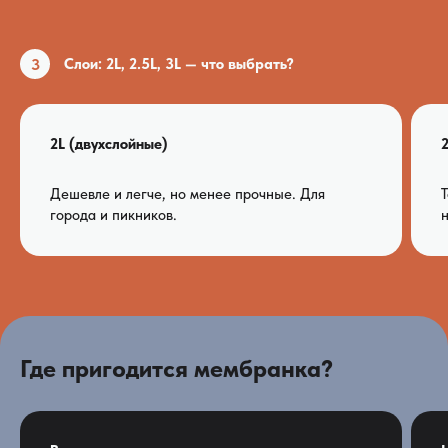
3
Слои: 2L, 2.5L, 3L — что выбрать?
2L (двухслойные)
2
Дешевле и легче, но менее прочные. Для
Т
города и пикников.
н
Где пригодится мембранка?