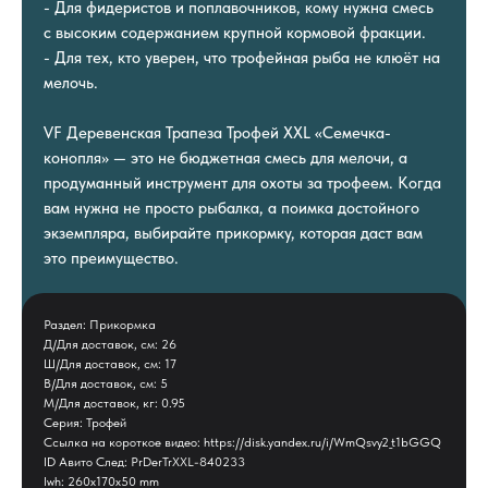
- Для фидеристов и поплавочников, кому нужна смесь
с высоким содержанием крупной кормовой фракции.
- Для тех, кто уверен, что трофейная рыба не клюёт на
мелочь.
VF Деревенская Трапеза Трофей XXL «Семечка-
конопля» — это не бюджетная смесь для мелочи, а
продуманный инструмент для охоты за трофеем. Когда
вам нужна не просто рыбалка, а поимка достойного
экземпляра, выбирайте прикормку, которая даст вам
это преимущество.
Раздел: Прикормка
Д/Для доставок, см: 26
Ш/Для доставок, см: 17
В/Для доставок, см: 5
М/Для доставок, кг: 0.95
Серия: Трофей
Ссылка на короткое видео: https://disk.yandex.ru/i/WmQsvy2_t1bGGQ
ID Авито След: PrDerTrXXL-840233
lwh: 260x170x50 mm