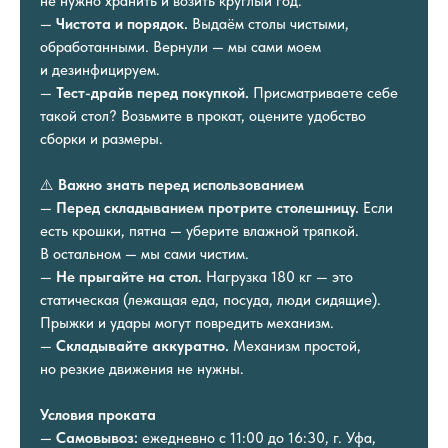
не нужно хранить и возить круглый год.
—
Чистота и порядок.
Выдаём столы чистыми,
обработанными. Вернули — мы сами моем
и дезинфицируем.
—
Тест-драйв перед покупкой.
Присматриваете себе
такой стол? Возьмите в прокат, оцените удобство
сборки и размеры.
⚠️
Важно знать перед использованием
—
Перед складыванием протрите столешницу.
Если
есть крошки, пятна — уберите влажной тряпкой.
В остальном — мы сами чистим.
—
Не прыгайте на стол.
Нагрузка 180 кг — это
статическая (лежащая еда, посуда, люди сидящие).
Прыжки и удары могут повредить механизм.
—
Складывайте аккуратно.
Механизм простой,
но резкие движения не нужны.
Условия проката
—
Самовывоз:
ежедневно с 11:00 до 16:30, г. Уфа,