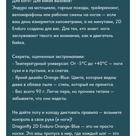
Для кого? Для каких вызовов?
Эндуро на мотоцикле, горные походы, трейлраннинг,
веломарафоны или рабочие смены на ногах — если
ваш день измеряется километрами, а не минутами, 2D
Enduro созданы для вас. Для тех, кто знает: ноги
заслуживают такого же внимания, как и двигатель
байка.
Секреты, оцененные экстремалами:
- Температурный универсал: От -5°C до +40°C — ноги
сухи и в пустыне, и в снегах.
- Яркий дизайн Orange-Blue: Цвета, которые видны
даже в облаке пыли — стиль, который не прячется.
- Вес всего 90 г: Легче пера, но прочнее титана —
забываете, что они надеты.
Не дайте поту и холоду диктовать правила — возьмите
контроль в свои руки (и ноги)!
Dragonfly 2D Enduro Orange-Blue — это не просто
носки. Это ваш пропуск в мир, где каждый шаг — это