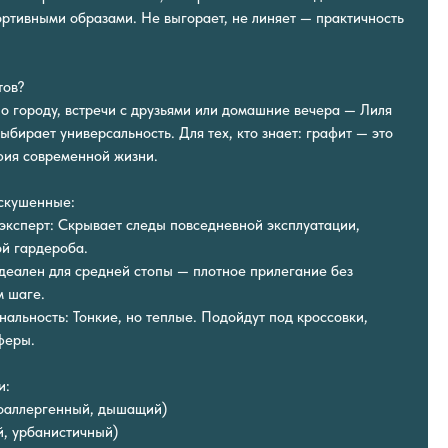
ртивными образами. Не выгорает, не линяет — практичность
тов?
о городу, встречи с друзьями или домашние вечера — Лиля
выбирает универсальность. Для тех, кто знает: графит — это
офия современной жизни.
искушенные:
эксперт: Скрывает следы повседневной эксплуатации,
ой гардероба.
деален для средней стопы — плотное прилегание без
м шаге.
альность: Тонкие, но теплые. Подойдут под кроссовки,
феры.
и:
поаллергенный, дышащий)
й, урбанистичный)