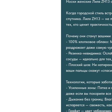
Носки женские Лиля ZH13 с
Когда городской стиль вст
спутника. Лиля ZH13 — не 
тех, кто ценит практичность
Почему они станут вашими
- 100% хлопковое облако: М
раздражает даже самую чув
- Резинка-невидимка: Осла
сосуды — идеально для тех,
- Плоский шов: Ни натиран
ваши пальцы скажут «спаси
Технологии, которые заботя
- Усиленные зоны: Пятка и 
даже если вы покорили все
- Дыхание без границ: Влаг
испаряется — свежесть, как
- Графит — цвет урбанизма