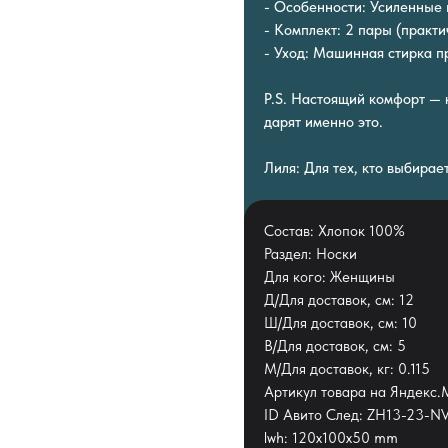
- Особенности: Усиленные 
- Комплект: 2 пары (практи
- Уход: Машинная стирка п
P.S. Настоящий комфорт — 
дарят именно это.
Лиля: Для тех, кто выбирае
Состав: Хлопок 100%
Раздел: Носки
Для кого: Женщины
Д/Для доставок, см: 12
Ш/Для доставок, см: 10
В/Для доставок, см: 5
М/Для доставок, кг: 0.115
Артикул товара на Яндекс
ID Авито След: ZH13-23-
lwh: 120x100x50 mm