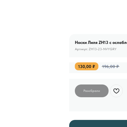
Носки Лиля ZH13 с ослабл
Артикул:
ZH13-23-NVYGRY
130,00
₽
196,00
₽