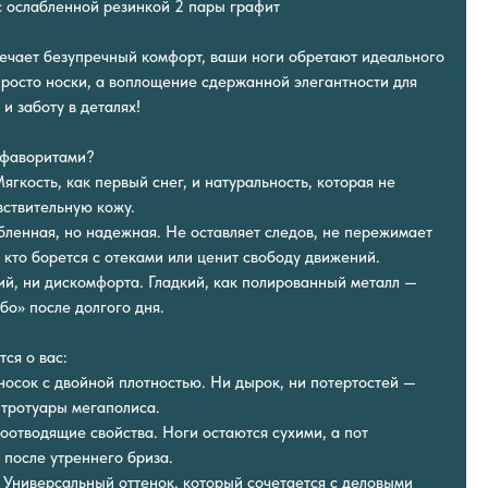
 ослабленной резинкой 2 пары графит
речает безупречный комфорт, ваши ноги обретают идеального
просто носки, а воплощение сдержанной элегантности для
 и заботу в деталях!
 фаворитами?
ягкость, как первый снег, и натуральность, которая не
ствительную кожу.
бленная, но надежная. Не оставляет следов, не пережимает
 кто борется с отеками или ценит свободу движений.
ий, ни дискомфорта. Гладкий, как полированный металл —
бо» после долгого дня.
тся о вас:
носок с двойной плотностью. Ни дырок, ни потертостей —
 тротуары мегаполиса.
оотводящие свойства. Ноги остаются сухими, а пот
 после утреннего бриза.
: Универсальный оттенок, который сочетается с деловыми