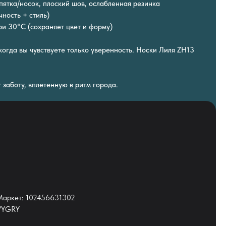
пятка/носок, плоский шов, ослабленная резинка
чность + стиль)
ри 30°C (сохраняет цвет и форму)
когда вы чувствуете только уверенность. Носки Лиля ZH13
т заботу, вплетенную в ритм города.
.Маркет: 102456631302
NVYGRY