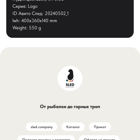
Серия: Logo
ID Авито След: 20240502_1
lwh: 400x360x140 mm
Weight: 550 g
От рыбалки до горных троп
sled.company
Каталог
Прокат
Правила покупки и возврата
Оферта на прокат