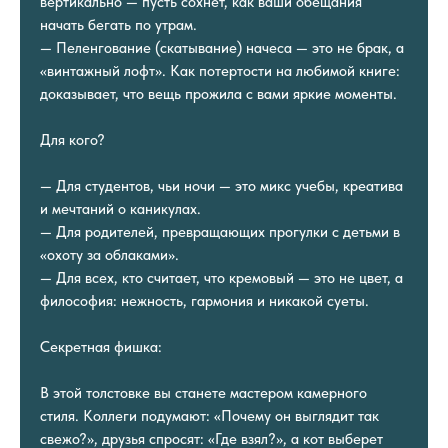
вертикально — пусть сохнет, как ваши обещания
начать бегать по утрам.
— Пеленгование (скатывание) начеса — это не брак, а
«винтажный лофт». Как потертости на любимой книге:
доказывает, что вещь прожила с вами яркие моменты.
Для кого?
— Для студентов, чьи ночи — это микс учебы, креатива
и мечтаний о каникулах.
— Для родителей, превращающих прогулки с детьми в
«охоту за облаками».
— Для всех, кто считает, что кремовый — это не цвет, а
философия: нежность, гармония и никакой суеты.
Секретная фишка:
В этой толстовке вы станете мастером камерного
стиля. Коллеги подумают: «Почему он выглядит так
свежо?», друзья спросят: «Где взял?», а кот выберет