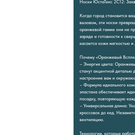
Носки ЮстаТекс 2C12: Зах
Когда город становится ва
вызовом, эти носки превра
оранжевой гамме они не пр
заряде и готовности к све
касается кожи мягкостью и
Почему «Оранжевый Всплес
– Энергия цвета: Оранжевы
станут акцентной деталью 
настроение вам и окружаю
– Формула идеального ком
эластана обеспечивает иде
посадку, повторяющую кажд
– Универсальная длина: Ук
кроссовок до кед. Незамет
вентиляцию.
Технологии, которые работ