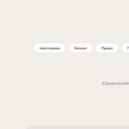
sled.company
Каталог
Прокат
П
Юридический а