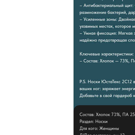
– Антибактериальный щит:
размножение бактерий, дар
– Усиленные зоны: Двойная
уязвимых местах, которое 
– Умная фиксация: Мягкая э
надёжно предотвращая спол
Ключевые характеристики:
– Состав: Хлопок — 73%, 
P.S. Носки ЮстаТекс 2C12 
ваших ног: заряжает энерги
Добавьте в свой гардероб 
Состав: Хлопок 73%, ПА 25
Раздел: Носки
Для кого: Женщины