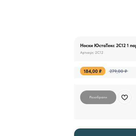
Носки ЮстаТекс 2C12 1 п
Артикул:
2C12
184,00
₽
279,00
₽