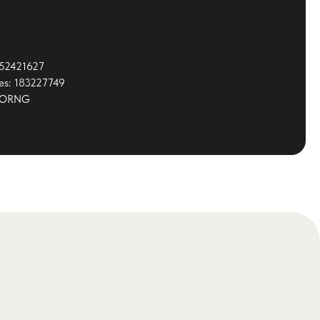
252421627
ies: 183227749
5-ORNG