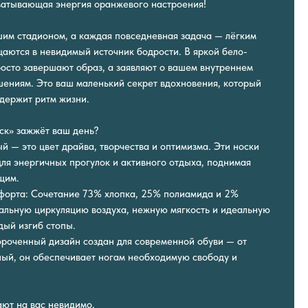
ватывающая энергия оранжевого настроения!
шим стадионом, а каждая повседневная задача — лёгким
щаются в невидимый источник бодрости. В яркой бело-
осто завершают образ, а заявляют о вашем внутреннем
ршениям. Это ваш маленький секрет вдохновения, который
 держит ритм жизни.
к» зажжёт ваш день?
й — это цвет драйва, творчества и оптимизма. Эти носки
для энергичных прогулок и активного отдыха, поднимая
щим.
форта: Сочетание 73% хлопка, 25% полиамида и 2%
альную циркуляцию воздуха, нежную мягкость и идеальную
ый изгиб стопы.
ороченный дизайн создан для современной обуви — от
ный, он обеспечивает ногам необходимую свободу и
ают на вас невидимо.