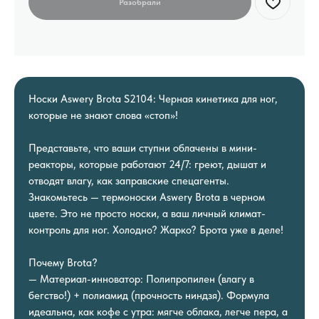
Носки Aswery Brota S2104: Черная кинетика для ног,
которые не знают слова «стоп»!
Представьте, что ваши ступни облачены в мини-
реакторы, которые работают 24/7: греют, дышат и
отводят влагу, как заправские спецагенты.
Знакомьтесь — термоноски Aswery Brota в черном
цвете. Это не просто носки, а ваш личный климат-
контроль для ног. Холодно? Жарко? Брота уже в деле!
Почему Brota?
— Материал-инноватор: Полипропилен (влагу в
бегство!) + полиамид (прочность ниндзя). Формула
идеальна, как кофе с утра: мягче облака, легче пера, а