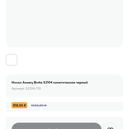
Носки Aswery Brota S2104 кинетические черный
Артикул:
S2104-110
818,00
₽
1235,00
₽