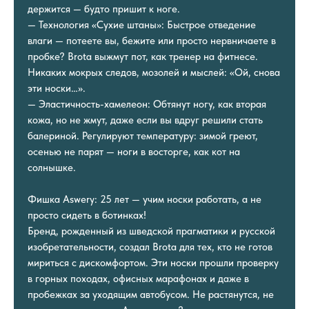
держится — будто пришит к ноге.
— Технология «Сухие штаны»: Быстрое отведение
влаги — потеете вы, бежите или просто нервничаете в
пробке? Brota выжмут пот, как тренер на фитнесе.
Никаких мокрых следов, мозолей и мыслей: «Ой, снова
эти носки…».
— Эластичность-хамелеон: Обтянут ногу, как вторая
кожа, но не жмут, даже если вы вдруг решили стать
балериной. Регулируют температуру: зимой греют,
осенью не парят — ноги в восторге, как кот на
солнышке.
Фишка Aswery: 25 лет — учим носки работать, а не
просто сидеть в ботинках!
Бренд, рожденный из шведской прагматики и русской
изобретательности, создал Brota для тех, кто не готов
мириться с дискомфортом. Эти носки прошли проверку
в горных походах, офисных марафонах и даже в
пробежках за уходящим автобусом. Не растянутся, не