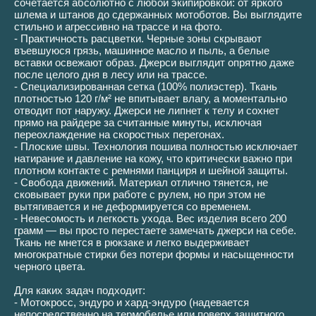
сочетается абсолютно с любой экипировкой: от яркого
шлема и штанов до сдержанных мотоботов. Вы выглядите
стильно и агрессивно на трассе и на фото.
- Практичность расцветки. Черные зоны скрывают
въевшуюся грязь, машинное масло и пыль, а белые
вставки освежают образ. Джерси выглядит опрятно даже
после целого дня в лесу или на трассе.
- Специализированная сетка (100% полиэстер). Ткань
плотностью 120 г/м² не впитывает влагу, а моментально
отводит пот наружу. Джерси не липнет к телу и сохнет
прямо на райдере за считанные минуты, исключая
переохлаждение на скоростных перегонах.
- Плоские швы. Технология пошива полностью исключает
натирание и давление на кожу, что критически важно при
плотном контакте с ремнями панциря и шейной защиты.
- Свобода движений. Материал отлично тянется, не
сковывает руки при работе с рулем, но при этом не
вытягивается и не деформируется со временем.
- Невесомость и легкость ухода. Вес изделия всего 200
грамм — вы просто перестаете замечать джерси на себе.
Ткань не мнется в рюкзаке и легко выдерживает
многократные стирки без потери формы и насыщенности
черного цвета.
Для каких задач подходит:
- Мотокросс, эндуро и хард-эндуро (надевается
непосредственно на термобелье или поверх защитного