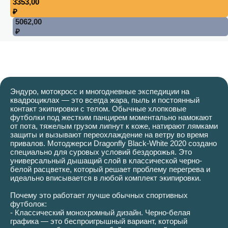
3353,00
₽
5062,00
₽
Эндуро, мотокросс и многодневные экспедиции на
квадроциклах — это всегда жара, пыль и постоянный
контакт экипировки с телом. Обычные хлопковые
футболки под жестким панцирем моментально намокают
от пота, тяжелым грузом липнут к коже, натирают лямками
защиты и вызывают переохлаждение на ветру во время
привалов. Мотоджерси Dragonfly Black-White 2020 создано
специально для суровых условий бездорожья. Это
универсальный дышащий слой в классической черно-
белой расцветке, который решает проблему перегрева и
идеально вписывается в любой комплект экипировки.
Почему это работает лучше обычных спортивных
футболок:
- Классический монохромный дизайн. Черно-белая
графика — это беспроигрышный вариант, который