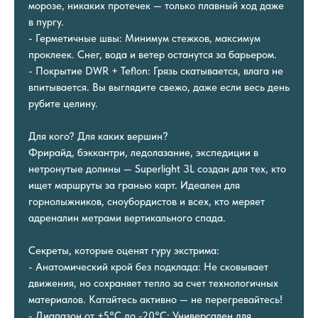
морозе, никаких протечек — только плавный ход даже
в пургу.
- Герметичные швы: Минимум стежков, максимум
проклеек. Снег, вода и ветер останутся за барьером.
- Покрытие DWR + Teflon: Грязь скатывается, влага не
впитывается. Вы выглядите свежо, даже если весь день
рубите целину.
Для кого? Для каких вершин?
Фрирайд, бэккантри, ледолазание, экспедиции в
нетронутые долины — Superlight 3L создан для тех, кто
ищет маршруты за гранью карт. Идеален для
горнолыжников, сноубордистов и всех, кто меряет
адреналин метрами вертикального спада.
Секреты, которые оценят гуру экстрима:
- Анатомический крой без подклада: Не сковывает
движения, но сохраняет тепло за счет технологичных
материалов. Катайтесь активно — не перегревайтесь!
- Диапазон от +5°С до -20°С: Универсален для