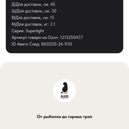
Д/Для доставок, см: 45
Ш/Для доставок, см: 30
В/Для доставок, см: 15
М/Для доставок, кг: 2.1
Серия: Superlight
Артикул товара на Ozon: 1215258437
ID Авито След: 860200-24-930
От рыбалки до горных троп