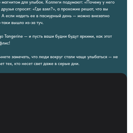
е магнитом для улыбок. Коллеги подумают: «Почему у него
 друзья спросят: «Где взял?», а прохожие решат, что вы
а. А если надеть ее в пасмурный день — можно внезапно
-таки вышло из-за туч.
o Tangerine — и пусть ваши будни будут яркими, как этот
флис!
ачнете замечать, что люди вокруг стали чаще улыбаться — не
ет тех, кто несет свет даже в серые дни.