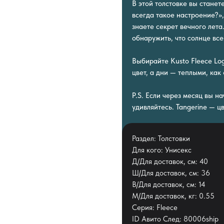
В этой толстовке вы станет
всегда такое настроение?»,
знаете секрет вечного лет
обнаружить, что солнце все
Выбирайте Kusto Fleece Log
цвет, а дни — теплыми, как 
P.S. Если через месяц вы н
удивляйтесь. Tangerine — цв
Раздел: Толстовки
Для кого: Унисекс
Д/Для доставок, см: 40
Ш/Для доставок, см: 36
В/Для доставок, см: 14
М/Для доставок, кг: 0.55
Серия: Fleece
ID Авито След: 80006ship