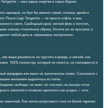
o Tangerine — ваш взрыв энергии в серых буднях
ать одеждой, он был бы именно таким: сочным, ярким и
to Fleece Logo Tangerine — не просто кофта, а ваш
нечного света. Свободный крой, мягкий флис и логотип,
даже самому спокойному образу. Носите ее на прогулке, в
вратит любой день в «оранжевое настроение».
 как ваша решимость не грустить в дождь, и мягкий, как
овки. 100% полиэстер, который не колется, не скатывается и
елый мандарин или закат на тропическом пляже. Сочетается с
вашим желанием выделиться из толпы.
ещание свободы: не жмет, не стесняет, но всегда готов
рнего чаепития и позволит двигаться как угодно — хоть
но заметный. Как капля цитрусового сока на белой тарелке:
.