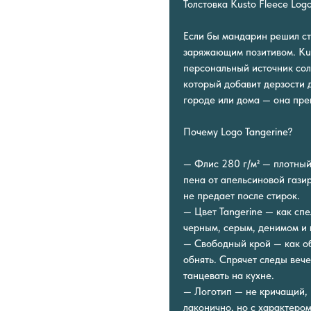
Толстовка Kusto Fleece Log
Если бы мандарин решил ст
заряжающим позитивом. Kus
персональный источник сол
который добавит дерзости 
городе или дома — она пре
Почему Logo Tangerine?
— Флис 280 г/м² — плотный,
пена от апельсиновой газир
не предает после стирок.
— Цвет Tangerine — как сп
черным, серым, денимом и 
— Свободный крой — как об
обнять. Спрячет следы вече
танцевать на кухне.
— Логотип — не кричащий, 
лаконично, но с характером