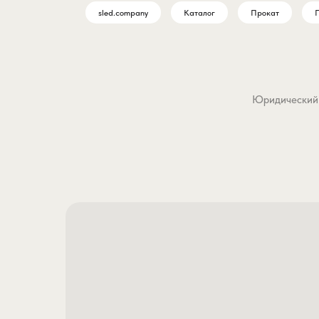
sled.company
Каталог
Прокат
П
Юридический а