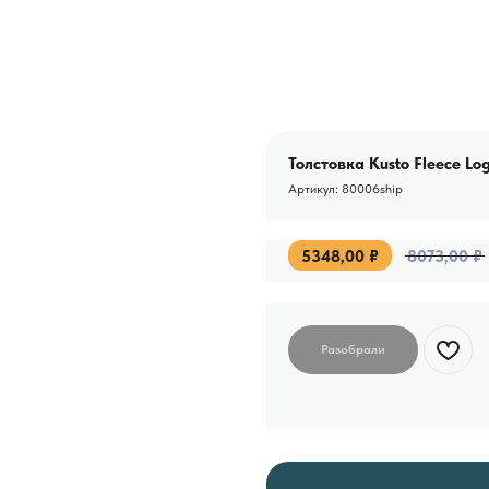
Толстовка Kusto Fleece Lo
Артикул:
80006ship
5348,00
₽
8073,00
₽