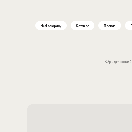
sled.company
Каталог
Прокат
П
Юридический а