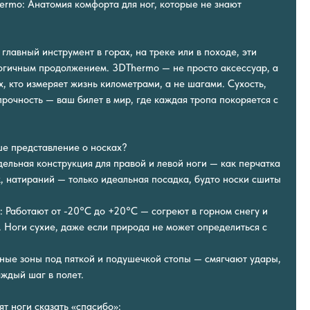
ermo: Анатомия комфорта для ног, которые не знают
главный инструмент в горах, на треке или в походе, эти
логичным продолжением. 3DThermo — не просто аксессуар, а
, кто измеряет жизнь километрами, а не шагами. Сухость,
рочность — ваш билет в мир, где каждая тропа покоряется с
е представление о носках?
дельная конструкция для правой и левой ноги — как перчатка
к, натираний — только идеальная посадка, будто носки сшиты
: Работают от -20°C до +20°C — согреют в горном снегу и
. Ноги сухие, даже если природа не может определиться с
ные зоны под пяткой и подушечкой стопы — смягчают удары,
ждый шаг в полет.
ят ноги сказать «спасибо»: