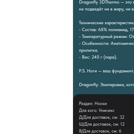
Dragonfly 3DThermo — это н
не подведёт ни в жару, ни в
Технические характеристик
- Состав: 68% полиамид, 1
- Температурный режим: От
- Особенности: Анатомичес
пропитка.
- Вес: 240 г (пара).
P.S. Ноги — ваш фундамент
Dragonfly: Экипировка, кот
Раздел: Носки
Для кого: Унисекс
Д/Для доставок, см: 32
Ш/Для доставок, см: 12
В/Для доставок, см: 6