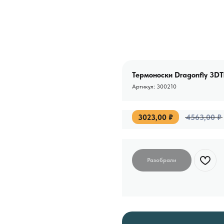
Термоноски Dragonfly 3D
Артикул:
300210
3023,00
₽
4563,00
₽