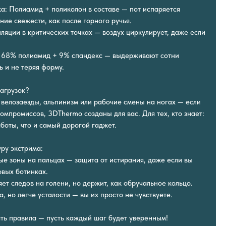
а: Полиамид + поликолон в составе — пот испаряется
ие свежести, как после горного ручья.
ляции в критических точках — воздух циркулирует, даже если
: 68% полиамид + 9% спандекс — выдерживают сотни
ь и не теряя форму.
нагрузок?
велозаезды, альпинизм или рабочие смены на ногах — если
омпромиссов, 3DThermo созданы для вас. Для тех, кто знает:
боты, что и самый дорогой гаджет.
уру экстрима:
ые зоны на пальцах — защита от истирания, даже если вы
овых ботинках.
яет следов на голени, но держит, как обручальное кольцо.
а, но легче усталости — вы их просто не чувствуете.
ать правила — пусть каждый шаг будет уверенным!