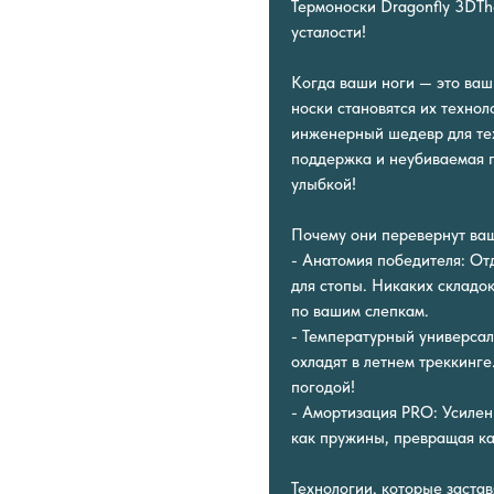
Термоноски Dragonfly 3DTh
усталости!
Когда ваши ноги — это ваш 
носки становятся их техно
инженерный шедевр для тех
поддержка и неубиваемая п
улыбкой!
Почему они перевернут ваш
- Анатомия победителя: От
для стопы. Никаких складо
по вашим слепкам.
- Температурный универсал
охладят в летнем треккинге
погодой!
- Амортизация PRO: Усилен
как пружины, превращая ка
Технологии, которые застав