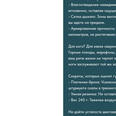
- Влагоотведение-невидимк
мгновенно, оставляя ощущен
- Сетка-дыхало: Зоны венти
вы идете на пределе.
- Армированная прочность
километров, не растягиваяс
Для кого? Для каких сверх
Горные походы, марафоны, 
ваш ритм жизни не терпит к
ноги заслуживают той же за
Секреты, которые оценят г
- Плетение-броня: Усиленн
штурмуете скалы в трекинг
- Умная резинка: Не оставл
- Вес 240 г: Тяжелее воздух
Не дайте усталости диктов