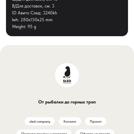
В/Для доставок, см: 3
ID Авито След: 3240kh
lwh: 280x150x25 mm
Weight: 95 g
От рыбалки до горных троп
sled.company
Каталог
Прокат
Правила покупки и возврата
Оферта на прокат