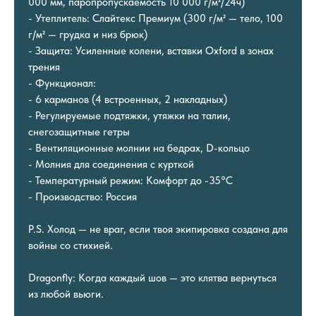
000 мм, паропропускаемость 10 000 г/м²/24ч)
- Утеплитель: Слайтекс Премиум (300 г/м² — тело, 100
г/м² — грудка и низ брюк)
- Защита: Усиленные колени, вставки Oxford в зонах
трения
- Функционал:
- 6 карманов (4 встроенных, 2 накладных)
- Регулируемые подтяжки, утяжки на талии,
снегозащитные гетры
- Вентиляционные молнии на бедрах, D-кольцо
- Молния для соединения с курткой
- Температурный режим: Комфорт до -35°C
- Производство: Россия
P.S. Холод — не враг, если твоя экипировка создана для
войны со стихией.
Dragonfly: Когда каждый шов — это клятва вернуться
из любой вьюги.