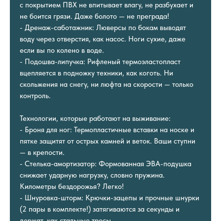
с покрытием ПВХ не впитывает влагу, не разбухает и
не боится грязи. Даже болото — не преграда!
- Дренаж-саботажник: Люверсы по бокам выводят
воду через отверстия, как насос. Ноги сухие, даже
если вы по колено в воде.
- Подошва-липучка: Рифленый термоэластопласт
вцепляется в подножку техники, как коготь. Ни
скольжения на снегу, ни люфта на скорости — только
контроль.
Технологии, которые работают на выживание:
- Броня для ног: Термопластичные вставки на носке и
пятке защитят от острых камней и веток. Ваши ступни
— в крепости.
- Стелька-амортизатор: Формованная ЭВА-подушка
снижает ударную нагрузку, словно пружина.
Километры бездорожья? Легко!
- Шнуровка-шторм: Крючки-зацепы и прочные шнурки
(2 пары в комплекте!) затягиваются за секунды и
держат, как стальные тросы.