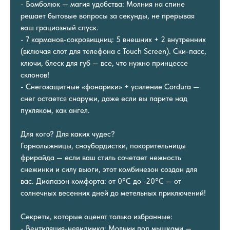
- Бомболюк — магия удобства: Молния на спине
решает бытовые вопросы за секунды, не прерывая
ваш грациозный спуск.
- 7 карманов-сокровищниц: 5 внешних + 2 внутренних
(включая слот для телефона с Touch Screen). Ски-пасс,
ключи, блеск для губ — все, что нужно принцессе
склонов!
- Снегозащитные «фонарики» + усиление Cordura —
снег остается снаружи, даже если вы парите над
пухляком, как ангел.
Для кого? Для каких чудес?
Горнолыжницы, сноубордистки, покорительницы
фрирайда — если ваш стиль сочетает нежность
снежинки и силу вьюги, этот комбинезон создан для
вас. Диапазон комфорта: от 0°C до -20°C — от
солнечных весенних дней до метельных приключений!
Секреты, которые оценят только избранные:
- Вентиляция-невидимка: Молнии под мышками —