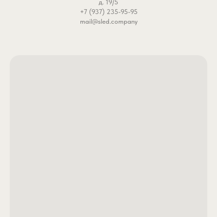
д. 19/5
+7 (937) 235-95-95
mail@sled.company