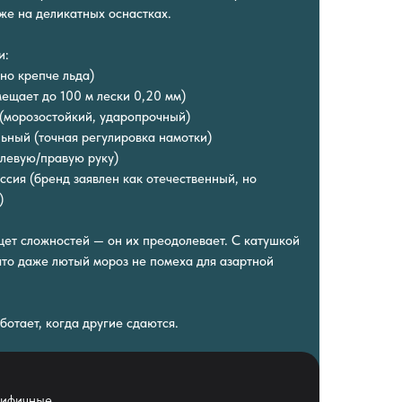
же на деликатных оснастках.
и:
 но крепче льда)
мещает до 100 м лески 0,20 мм)
(морозостойкий, ударопрочный)
льный (точная регулировка намотки)
 левую/правую руку)
ссия (бренд заявлен как отечественный, но
)
щет сложностей — он их преодолевает. С катушкой
то даже лютый мороз не помеха для азартной
ботает, когда другие сдаются.
цифичные