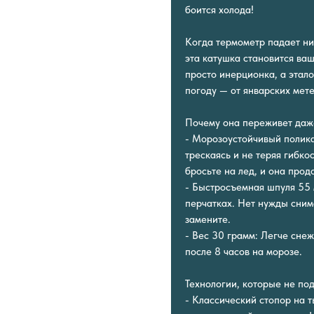
боится холода!
Когда термометр падает ни
эта катушка становится в
просто инерционка, а этало
погоду — от январских мете
Почему она переживет даж
- Морозоустойчивый полик
трескаясь и не теряя гибко
бросьте на лед, и она прод
- Быстросъемная шпуля 55 
перчатках. Нет нужды сним
замените.
- Вес 30 грамм: Легче снеж
после 8 часов на морозе.
Технологии, которые не под
- Классический стопор на 