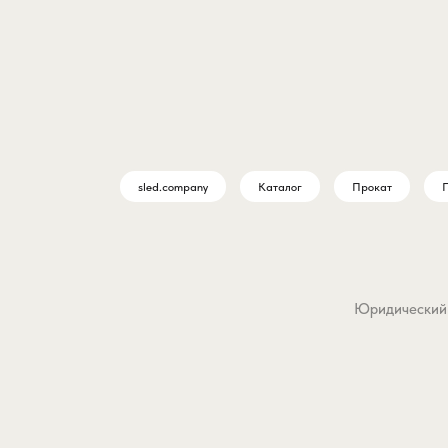
sled.company
Каталог
Прокат
П
Юридический а