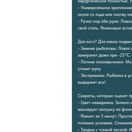
хирургической точностью. Н
- Универсальное крепление
окуня со льда или плотву н
- Ручка под обе руки: Лев
свой стиль. Резиновые вста
Для кого? Для каких подви
- Зимние рыболовы: Ловля 
замерзнет даже при -25°C.
- Летние поплавочники: Мо
утомит руку.
- Экстремалы: Рыбалка в ус
выдержит все!
Секреты, которые оценят п
- Цвет-невидимка: Зелено-
маскирует катушку на фоне
- Ремонт за 5 минут: Прост
полевых условиях. Сломала
- Тандем с тонкой леской: 