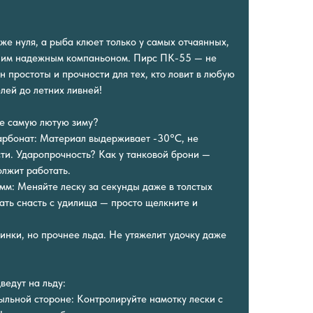
же нуля, а рыба клюет только у самых отчаянных,
ашим надежным компаньоном. Пирс ПК-55 — не
н простоты и прочности для тех, кто ловит в любую
лей до летних ливней!
е самую лютую зиму?
арбонат: Материал выдерживает -30°C, не
сти. Ударопрочность? Как у танковой брони —
олжит работать.
мм: Меняйте леску за секунды даже в толстых
ать снасть с удилища — просто щелкните и
инки, но прочнее льда. Не утяжелит удочку даже
ведут на льду:
тыльной стороне: Контролируйте намотку лески с