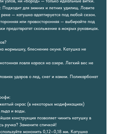
и узлов, ни «бород» — только идеальные витки.
: Подходит для зимних и летних удилищ. Ловите
а реке — катушка адаптируется под любой сезон.
осторонняя или правосторонняя — выбирайте под
вки предотвратят скольжение в мокрых рукавицах.
гов?
на мормышку, блеснение окуня. Катушка не
нотонная ловля карася на озере. Легкий вес не
ловиях ударов о лед, снег и камни. Поликарбонат
рофи:
желтый окрас (в некоторых модификациях)
 льда и воды.
ейшая конструкция позволяет чинить катушку в
сь ручка? Замените спичкой!
Используйте мононить 0,12–0,18 мм. Катушка