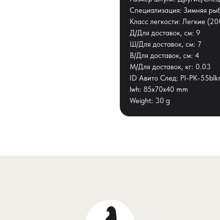
Специализация: Зимняя ры
Класс легкости: Легкие (20
Д/Для доставок, см: 9
Ш/Для доставок, см: 7
В/Для доставок, см: 4
М/Для доставок, кг: 0.03
ID Авито След: PI-PK-55blk
lwh: 85x70x40 mm
Weight: 30 g