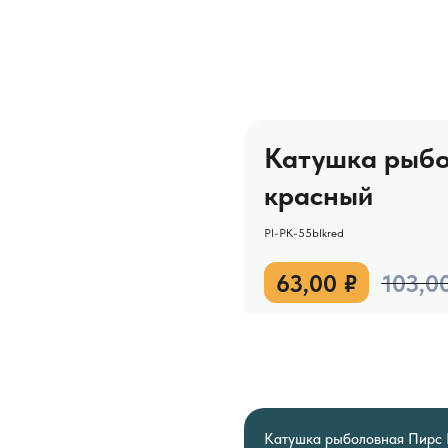
Катушка рыбо
красный
PI-PK-55blkred
63,00
₽
103,0
Катушка рыболовная Пирс П