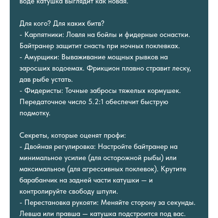
воде катушка выглядит как новая.
Для кого? Для каких битв?
- Карпятники: Ловля на бойлы и фидерные оснастки.
Байтранер защитит снасть при ночных поклевках.
- Амурщики: Вываживание мощных рывков на
заросших водоемах. Фрикцион плавно стравит леску,
дав рыбе устать.
- Фидеристы: Точные забросы тяжелых кормушек.
Передаточное число 5.2:1 обеспечит быструю
подмотку.
Секреты, которые оценят профи:
- Двойная регулировка: Настройте байтранер на
минимальное усилие (для осторожной рыбы) или
максимальное (для агрессивных поклевок). Крутите
барабанчик на задней части катушки — и
контролируйте свободу шпули.
- Перестановка рукояти: Меняйте сторону за секунды.
Левша или правша — катушка подстроится под вас.