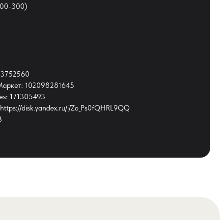
200-300)
113752560
.Маркет: 102098281645
ies: 171305493
https://disk.yandex.ru/i/Zo_Ps0fQHRL9QQ
B