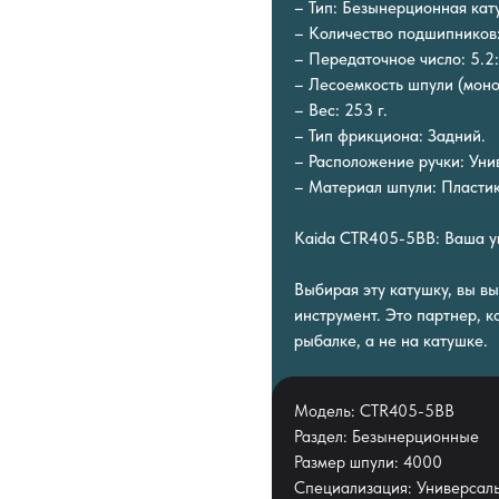
– Тип: Безынерционная кат
– Количество подшипников:
– Передаточное число: 5.2:
– Лесоемкость шпули (монони
– Вес: 253 г.
– Тип фрикциона: Задний.
– Расположение ручки: Уни
– Материал шпули: Пластик
Kaida CTR405-5BB: Ваша ув
Выбирая эту катушку, вы в
инструмент. Это партнер, к
рыбалке, а не на катушке.
Модель: CTR405-5BB
Раздел: Безынерционные
Размер шпули: 4000
Специализация: Универсал