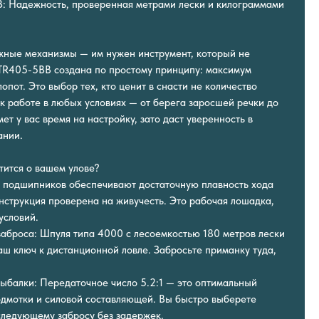
: Надежность, проверенная метрами лески и килограммами
жные механизмы — им нужен инструмент, который не
TR405-5BB создана по простому принципу: максимум
опот. Это выбор тех, кто ценит в снасти не количество
 к работе в любых условиях — от берега заросшей речки до
ет у вас время на настройку, зато даст уверенность в
ании.
тится о вашем улове?
 5 подшипников обеспечивают достаточную плавность хода
онструкция проверена на живучесть. Это рабочая лошадка,
условий.
заброса: Шпуля типа 4000 с лесоемкостью 180 метров лески
аш ключ к дистанционной ловле. Забросьте приманку туда,
.
рыбалки: Передаточное число 5.2:1 — это оптимальный
дмотки и силовой составляющей. Вы быстро выберете
 следующему забросу без задержек.