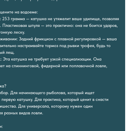
цените на водоеме:
ес 253 грамма — катушка не утяжелит ваше удилище, позволяя
о. Пластиковая шпуля — это практично: она не боится ударов,
тонкую леску.
аживании: Задний фрикцион с плавной регулировкой — ваша
вительно настраивайте тормоз под рывки трофея, будь то
ый лещ.
 Эта катушка не требует узкой специализации. Она
ет на спиннинговой, фидерной или поплавочной ловле,
шка?
ыбор. Для начинающего рыболова, который ищет
первую катушку. Для практика, который ценит в снасти
лишества. Для универсала, которому нужен один
я разных видов ловли.
и: