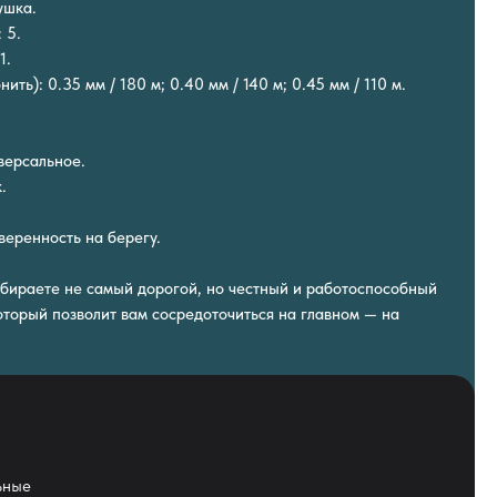
ушка.
 5.
1.
ть): 0.35 мм / 180 м; 0.40 мм / 140 м; 0.45 мм / 110 м.
версальное.
.
еренность на берегу.
ыбираете не самый дорогой, но честный и работоспособный
оторый позволит вам сосредоточиться на главном — на
ьные