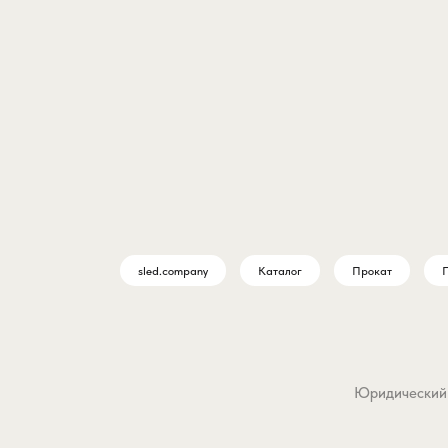
sled.company
Каталог
Прокат
П
Юридический а