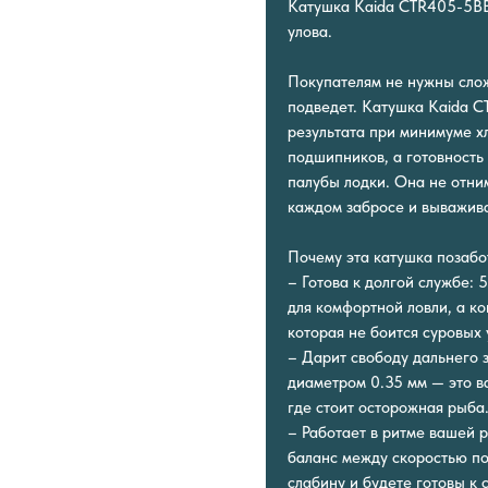
Катушка Kaida CTR405-5BB
улова.
Покупателям не нужны сло
подведет. Катушка Kaida C
результата при минимуме хл
подшипников, а готовность
палубы лодки. Она не отним
каждом забросе и выважив
Почему эта катушка позабо
– Готова к долгой службе:
для комфортной ловли, а к
которая не боится суровых 
– Дарит свободу дальнего 
диаметром 0.35 мм — это в
где стоит осторожная рыба
– Работает в ритме вашей 
баланс между скоростью по
слабину и будете готовы к