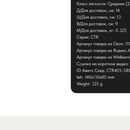
Класс легкости: Средние (
Д/Для доставок, см: 14
Ш/Для доставок, см: 13
В/Для доставок, см: 9
М/Для доставок, кг: 0.325
Серия: CTR
Артикул товара на Ozon: 1
Артикул товара на Яндекс
Артикул товара на Wildberr
Ссылка на короткое видео: 
ID Авито След: CTR405-5B
lwh: 140x130x85 mm
Weight: 325 g