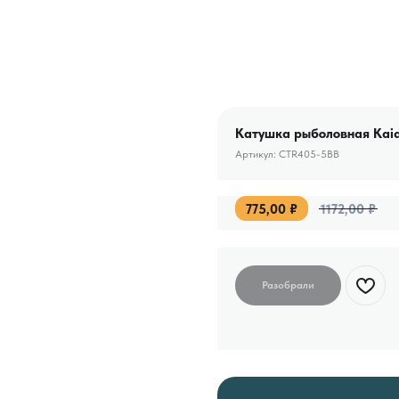
Катушка рыболовная Kai
Артикул:
CTR405-5BB
775,00
₽
1172,00
₽