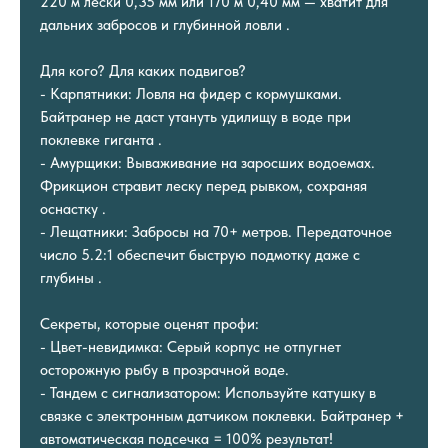
220 м лески 0,35 мм или 170 м 0,40 мм — хватит для
дальних забросов и глубинной ловли .
Для кого? Для каких подвигов?
- Карпятники: Ловля на фидер с кормушками.
Байтранер не даст утануть удилищу в воде при
поклевке гиганта .
- Амурщики: Вываживание на заросших водоемах.
Фрикцион стравит леску перед рывком, сохраняя
оснастку .
- Лещатники: Забросы на 70+ метров. Передаточное
число 5.2:1 обеспечит быструю подмотку даже с
глубины .
Секреты, которые оценят профи:
- Цвет-невидимка: Серый корпус не отпугнет
осторожную рыбу в прозрачной воде.
- Тандем с сигнализатором: Используйте катушку в
связке с электронным датчиком поклевки. Байтранер +
автоматическая подсечка = 100% результат!