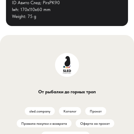
ID Авито След: PirsPK90
lwh: 170x110x60 mm
Weight: 75 g
От рыбалки до горных троп
sled.company
Каталог
Прокат
Правила покупки и возврата
Оферта на прокат