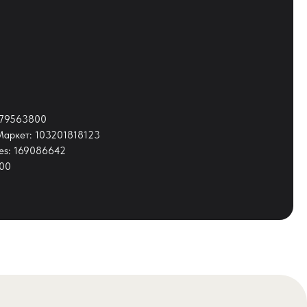
1079563800
Маркет: 103201818123
ies: 169086642
000