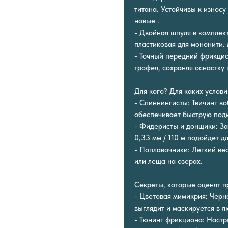
титана. Устойчивы к износу
новые .
- Двойная шпуля в комплект
пластиковая для мононити. 
- Точный передний фрикцион
трофея, сохраняя оснастку
Для кого? Для каких услов
- Спиннингисты: Твичинг во
обеспечивает быструю подм
- Фидеристы и донщики: За
0,33 мм / 110 м подойдет д
- Поплавочники: Легкий вес
или леща на озерах.
Секреты, которые оценят п
- Цветовая мимикрия: Черн
выглядит и маскируется в л
- Тюнинг фрикциона: Настр