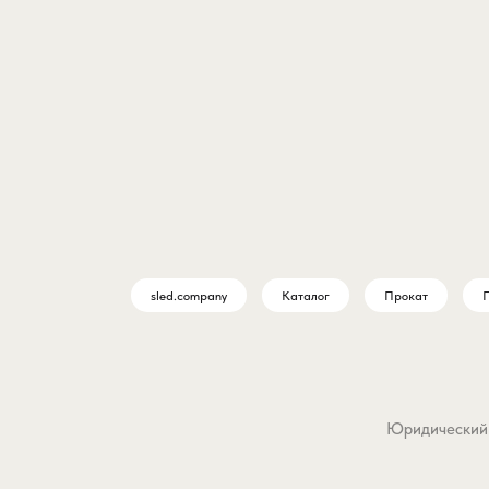
sled.company
Каталог
Прокат
П
Юридический а