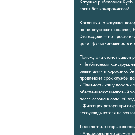
Катушка рыболовная Ryobi 
ловит без компромиссов!
Когда нужна катушка, котор
но не опустошит кошелек, 
Эта модель — не просто инс
ценит функциональность и 
Почему она станет вашей 
- Неубиваемая конструкция
рывки щуки и коррозию. Вн
продлевает срок службы да
- Плавность как у дорогих
обеспечивают шелковый ход
после сезона в соленой вод
- Фиксация ротора при отк
лесоукладывателя не захлоп
Технологии, которые застав
- Анодированные элементы: