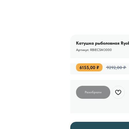
Катушка рыболовная Ryob
Артикул:
RBIECSM3000
6155,00
₽
9292,00
₽