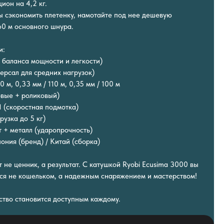
ион на 4,2 кг.
бы сэкономить плетенку, намотайте под нее дешевую
60 м основного шнура.
и:
я баланса мощности и легкости)
ерсал для средних нагрузок)
0 м, 0,33 мм / 110 м, 0,35 мм / 100 м
овые + роликовый)
1 (скоростная подмотка)
узка до 5 кг)
т + металл (ударопрочность)
ония (бренд) / Китай (сборка)
 не ценник, а результат. С катушкой Ryobi Ecusima 3000 вы
тся не кошельком, а надежным снаряжением и мастерством!
ество становится доступным каждому.