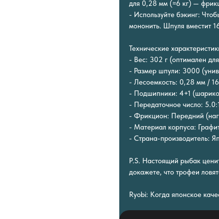
для 0,28 мм (≈6 кг) — фрикц
- Используйте бэкинг: Что
мононить. Шпуля вместит 1
Технические характеристик
- Вес: 302 г (оптимален дл
- Размер шпули: 3000 (унив
- Лесоемкость: 0,28 мм / 16
- Подшипники: 4+1 (шарик
- Передаточное число: 5.0:
- Фрикцион: Передний (нагр
- Материал корпуса: Графи
- Страна-производитель: Яп
P.S. Настоящий рыбак ценит
докажете, что трофеи ловя
Ryobi: Когда японское кач