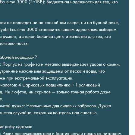
Ecusima 3000 (4+1BB): Бюджетная надежность для тех, кто
ая не подведет ни на спокойном озере, ни на бурной реке,
Ryobi Ecusima 3000 становится вашим идеальным выбором.
трумент, а эталон баланса цены и качества для тех, кто
долговечность!
рабочей лошадкой?
: Корпус из графита и металла выдерживает удары о камни,
утренние механизмы защищены от песка и воды, что
же при экстремальной эксплуатации.
 аналогов: 4 шариковых подшипника + 1 роликовый
. Ни люфтов, ни скрипов — только точная работа даже
е.
рытой дужке: Незаменимо для силовых забросов. Дужка
нется случайно, сохраняя контроль над снастью.
ят рыбу сдаться:
 Ролик лесоукладывателя и бортик шпули покрыты нитридом