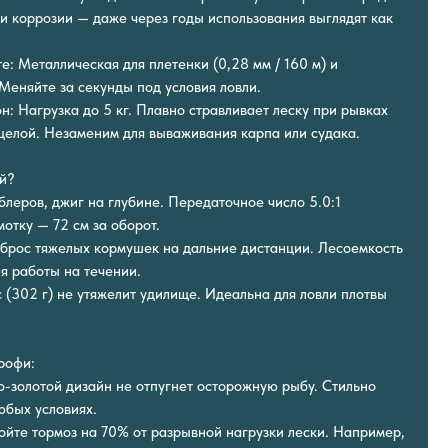
 и коррозии — даже через годы использования выглядят как
е: Металлическая для плетенки (0,28 мм / 160 м) и
Меняйте за секунды под условия ловли.
: Нагрузка до 5 кг. Плавно стравливает леску при рывках
 целой. Незаменим для вываживания карпа или судака.
ий?
блеров, джиг на глубине. Передаточное число 5.0:1
отку — 72 см за оборот.
брос тяжелых кормушек на дальние дистанции. Лесоемкость
ля работы на течении.
 (302 г) не утяжелит удилище. Идеальна для ловли плотвы
рофи:
о-золотой дизайн не отпугнет осторожную рыбу. Стильно
юбых условиях.
ойте тормоз на 70% от разрывной нагрузки лески. Например,