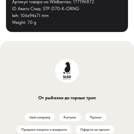
Артикул товара на Wildberries: 177196872
ID Авито След: STP-D70-K-ORNG
lwh: 106x94x71 mm
Weight: 70 g
От рыбалки до горных троп
sled.company
Каталог
Прокат
Правила покупки и возврата
Оферта на прокат