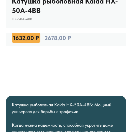
Катушка рыболовная Kaida HX-
50A-4BB
HX-50A-4BB
1632,00
₽
2678,00
₽
Катушка рыболовная Kaida HX-50A-4BB: Мощный
универсал для борьбы с трофеями!
Когда нужна надежность, способная укротить даже
самого упрямого хищника, эта катушка становится