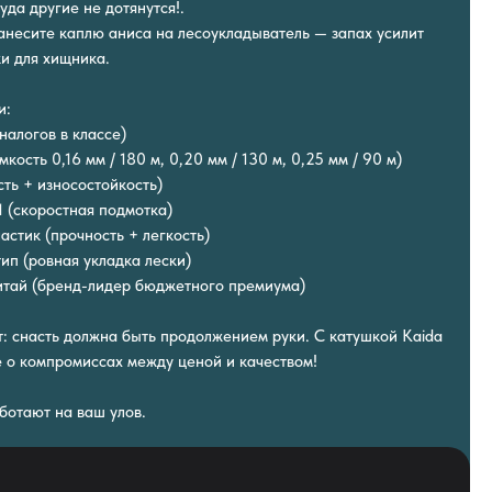
уда другие не дотянутся!.
Нанесите каплю аниса на лесоукладыватель — запах усилит
и для хищника.
и:
аналогов в классе)
кость 0,16 мм / 180 м, 0,20 мм / 130 м, 0,25 мм / 90 м)
ть + износостойкость)
1 (скоростная подмотка)
астик (прочность + легкость)
ип (ровная укладка лески)
итай (бренд-лидер бюджетного премиума)
т: снасть должна быть продолжением руки. С катушкой Kaida
 о компромиссах между ценой и качеством!
ботают на ваш улов.