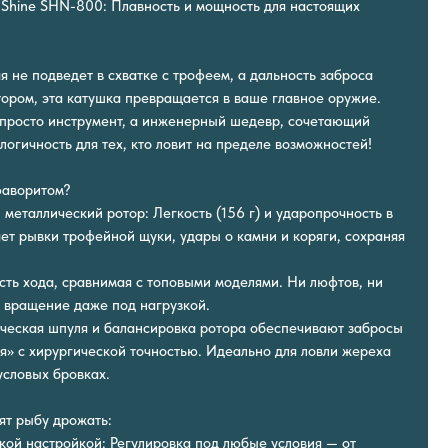
Shine SHN-800: Плавность и мощность для настоящих
я не подведет в схватке с трофеем, а дальность заброса
ром, эта катушка превращается в ваше главное оружие.
 просто инструмент, а инженерный шедевр, сочетающий
ологичность для тех, кто ловит на пределе возможностей!
фаворитом?
 металлический ротор: Легкость (156 г) и ударопрочность в
т рывки трофейной щуки, удары о камни и коряги, сохраняя
сть хода, сравнимая с топовыми моделями. Ни люфтов, ни
 вращение даже под нагрузкой.
ческая шпуля и балансировка ротора обеспечивают забросы
я» с хирургической точностью. Идеально для ловли жереха
условых бровках.
ят рыбу дрожать:
кой настройкой: Регулировка под любые условия — от