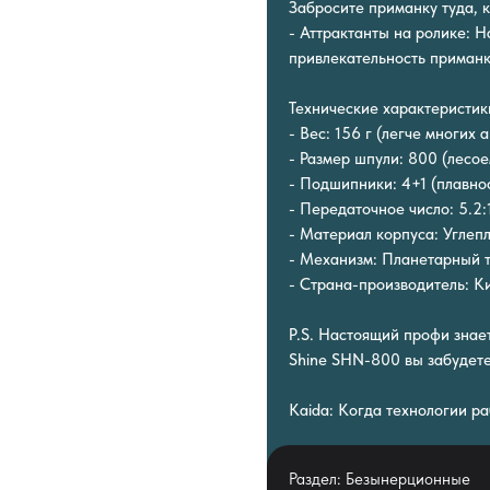
Забросите приманку туда, к
- Аттрактанты на ролике: 
привлекательность приманк
Технические характеристик
- Вес: 156 г (легче многих 
- Размер шпули: 800 (лесоем
- Подшипники: 4+1 (плавнос
- Передаточное число: 5.2:
- Материал корпуса: Углепл
- Механизм: Планетарный т
- Страна-производитель: К
P.S. Настоящий профи знае
Shine SHN-800 вы забудете
Kaida: Когда технологии ра
Раздел: Безынерционные