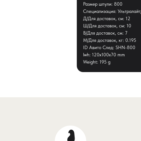
Размер шпули: 800
Специализация: Ультралай
Д/Для доставок, см: 12
Ш/Для доставок, см: 10
В/Для доставок, см: 7
М/Для доставок, кг: 0.195
ID Авито След: SHN-800
lwh: 120x100x70 mm
Weight: 195 g