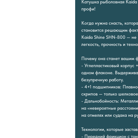
Катушка рыболовная Kaida 
профи!
Когда нужна снасть, котора
становится решающим факто
Kaida Shine SHN-800 — не
легкость, прочность и техн
Почему она станет вашим 
- Углепластиковый корпус +
одном флаконе. Выдерживае
безупречную работу.
- 4+1 подшипников: Плавно
скрипов — только шелковое
- Дальнобойность: Металли
на «невероятные расстояни
на отмелях или судака на р
Технологии, которые застав
- Передний фрикцион с тон