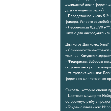
деликатной ловли форели д
другим моделям серии).
- Передаточное число 5.2:1
фидера. Успеете за любой п
- Лесоемкость 0,25/90 м**:
шпулю для микроджига или 
Для кого? Для каких битв?
- Спиннингисты-экстремалы
течении. Катушка выдержит 
- Фидеристы: Забросы тяж
сохранит леску от перетира
- Ультралайт-маньяки: Легк
форель на миниатюрные пр
Секреты, которые оценят п
- Цветовая мимикрия: Нейт
осторожную рыбу в прозрач
- Тандем с плетенкой: Исп