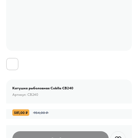
Катушка рыболовная Coblla CB240
Артикул:
CB240
581,00
₽
954,00
₽