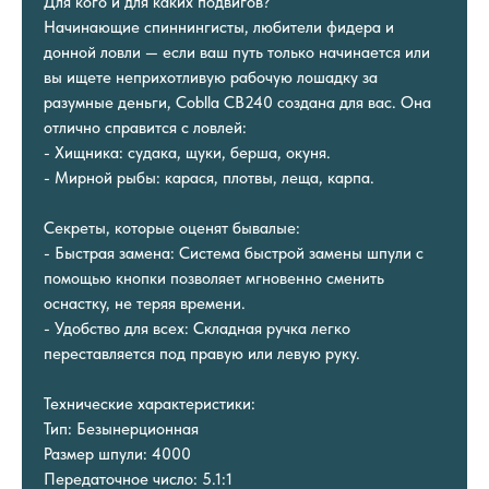
Для кого и для каких подвигов?
Начинающие спиннингисты, любители фидера и
донной ловли — если ваш путь только начинается или
вы ищете неприхотливую рабочую лошадку за
разумные деньги, Coblla CB240 создана для вас. Она
отлично справится с ловлей:
- Хищника: судака, щуки, берша, окуня.
- Мирной рыбы: карася, плотвы, леща, карпа.
Секреты, которые оценят бывалые:
- Быстрая замена: Система быстрой замены шпули с
помощью кнопки позволяет мгновенно сменить
оснастку, не теряя времени.
- Удобство для всех: Складная ручка легко
переставляется под правую или левую руку.
Технические характеристики:
Тип: Безынерционная
Размер шпули: 4000
Передаточное число: 5.1:1