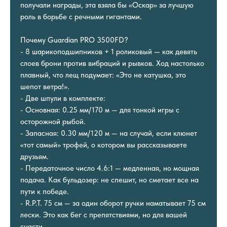
получали награды, эта взяла бы «Оскар» за лучшую
роль в борьбе с речными гигантами.
Почему Guardian PRO 3500FD?
- 8 шарикоподшипников + 1 роликовый — как девять
слоев брони против вибраций и рывков. Ход настолько
плавный, что лещ подумает: «Это не катушка, это
шепот ветра!».
- Две шпули в комплекте:
- Основная: 0.25 мм/170 м — для тонкой игры с
осторожной рыбой.
- Запасная: 0.30 мм/120 м — на случай, если клюнет
«тот самый» трофей, о котором вы рассказываете
друзьям.
- Передаточное число 4.6:1 — медленная, но мощная
подача. Как бульдозер: не спешит, но сметает все на
пути к победе.
- R.P.T. 75 см — за один оборот ручки наматывает 75 см
лески. Это как бег с препятствиями, но для вашей
снасти.