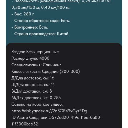
- Лесоёмкость (монофильная леска): 0,25 мм/200 м;
0,30 мм/150 м; 0,40 мм/100 м.
- Вес: 280 г
- Стопор обратного хода: Есть.
- Байтраннер: Есть.
- Страна производства: Китай.
Раздел: Безынерционные
Размер шпули: 4000
Специализация: Спиннинг
Класс легкости: Средние (200-300)
Д/Для доставок, см: 16
Ш/Для доставок, см: 14
В/Для доставок, см: 8
М/Для доставок, кг: 0.285
Ссылка на короткое видео:
https://disk.yandex.ru/i/2nSGP49vGyzFDg
ID Авито След: ави-5572ed20-419c-11ee-0a80-
11f3000bc632