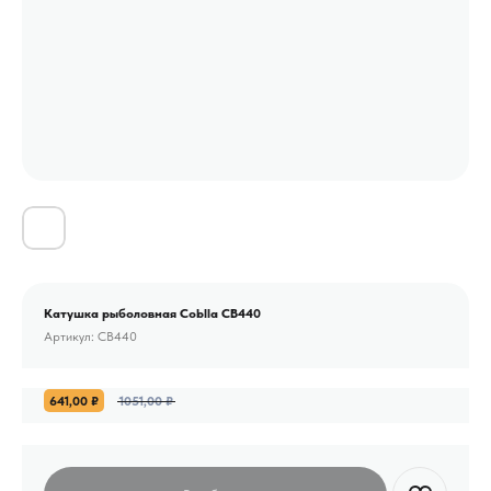
Катушка рыболовная Coblla CB440
Артикул:
CB440
641,00
₽
1051,00
₽