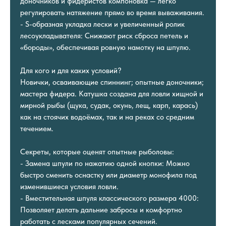
доночников и фидеристов компоновка — легко
регулировать натяжение прямо во время вываживания.
- S-образная укладка лески и увеличенный ролик
лесоукладывателя: Снижают риск сброса петель и
«бороды», обеспечивая ровную намотку на шпулю.
Для кого и для каких условий?
Новички, осваивающие спиннинг; опытные доночники;
мастера фидера. Катушка создана для ловли хищной и
мирной рыбы (щука, судак, окунь, лещ, карп, карась)
как на стоячих водоёмах, так и на реках со средним
течением.
Секреты, которые оценят опытные рыболовы:
- Замена шпули по нажатию одной кнопки: Можно
быстро сменить оснастку или диаметр монофила под
изменившиеся условия ловли.
- Вместительная шпуля классического размера 4000:
Позволяет делать дальние забросы и комфортно
работать с лесками популярных сечений.