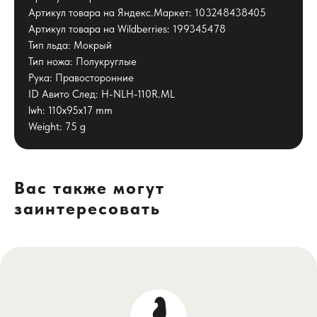
Артикул товара на Яндекс.Маркет: 103248438405
Артикул товара на Wildberries: 199345478
Тип льда: Мокрый
Тип ножа: Полукруглые
Рука: Правосторонние
ID Авито След: H-NLH-110R.ML
lwh: 110x95x17 mm
Weight: 75 g
Вас также могут
заинтересовать