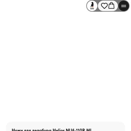
Ножи для ледобура Helios NLH-110R.ML