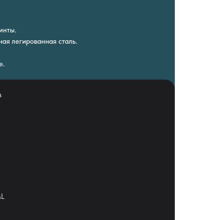
инты.
ая легированная сталь.
е.
в
ML