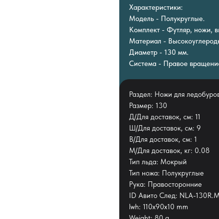
Характеристики:
Модель - Полукруглые.
Комплект - Футляр, ножи, в
Материал - Высокоуглеродн
Диаметр - 130 мм.
Система - Правое вращени
Раздел: Ножи для ледобуро
Размер: 130
Д/Для доставок, см: 11
Ш/Для доставок, см: 9
В/Для доставок, см: 1
М/Для доставок, кг: 0.08
Тип льда: Мокрый
Тип ножа: Полукруглые
Рука: Правосторонние
ID Авито След: NLA-130R.
lwh: 110x90x10 mm
Weight: 80 g