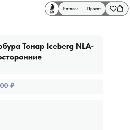
Каталог
Прокат
бура Тонар Iceberg NLA-
осторонние
,00
₽