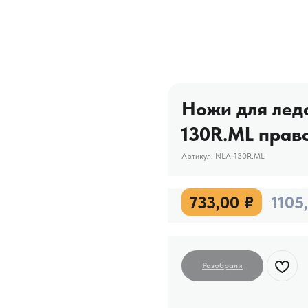
Ножи для ледо
130R.ML прав
Артикул:
NLA-130R.ML
733,00
₽
1105