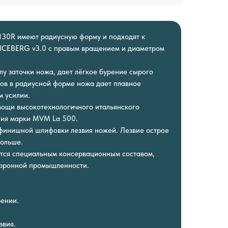
130R имеют радиусную форму и подходят к
 ICEBERG v3.0 с правым вращением и диаметром
лу заточки ножа, дает лёгкое бурение сырого
глов в радиусной форме ножа дает плавное
м усилии.
мощи высокотехнологичного итальянского
ия марки MVM La 500.
финишной шлифовки лезвия ножей. Лезвие острое
дольше.
тся специальным консервационным составом,
боронной промышленности.
рении.
звия.