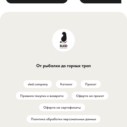
матерая щука проверяют
требует весов от 24 гр
снасть на прочность, каждая
здесь возникает частая
деталь монтажа решает,
проблема: тяжелые гру
вернётесь ли вы домой с
обычно комплектуются
уловом или с пустыми руками.
огромными крючками 7/
Карабин с вертлюгом Стерх
которые рассчитаны на
№6 (WE-2004-6-12) — это не
гигантские мясистые
просто соединительное звено,
приманки. Если же вы л
а надёжный узел вашей снасти,
на классические упори
От рыбалки до горных троп
который выдержит рывок 12-
виброхвосты или рачки
килограммового хищника и
10-14 сантиметров, кру
защитит леску от
крючок просто рвет тел
sled.company
Каталог
Прокат
перекручивания в самый
силикона и убивает его 
ответственный момент.
Джиг-головка Gamakats
Правила покупки и возврата
Оферта на прокат
с крючком 6/0 и двойно
Почему именно Стерх №6
юбкой решает эту задач
Оферта на сертификаты
станет вашим надёжным
идеальный инструмент 
Политика обработки персональных данных
звеном?
глубоководного джига, 