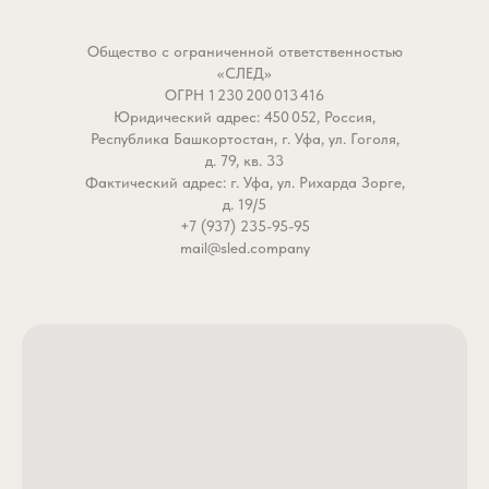
- Оптимальный размер №6:
нужен экстремальный ве
Длина карабина подобрана
пробития дна, но аккур
Общество с ограниченной ответственностью
так, чтобы он был незаметным
крючок для самых рабо
«СЛЕД»
в воде для осторожной рыбы,
размеров приманок.
ОГРН 1 230 200 013 416
но при этом удобным для
Юридический адрес: 450 052, Россия,
захвата пальцами даже зимой
Почему это работает л
Республика Башкортостан, г. Уфа, ул. Гоголя,
в перчатках или холодной
стандартных тяжелых г
д. 79, кв. 33
Фактический адрес: г. Уфа, ул. Рихарда Зорге,
осенью без них. Идеальный
- Идеальный баланс вес
д. 19/5
баланс между маскировкой и
габаритов крючка. Сви
+7 (937) 235-95-95
удобством монтажа.
грамма мгновенно про
mail@sled.company
- Разрывная нагрузка 12 кг:
любую глубину и боков
Реальный тест, а не
ветер, а размер 6/0 по
маркетинговая цифра. Этот
монтировать приманки 
карабин выдержит рывок
до 14 см без разрывов 
крупной щуки, судака или
и потери гидродинамики
карпа без деформации. Вы
- Двойная юбка как
можете доверять ему на
стабилизатор и аттракт
спиннинге класса медиум, при
Плотный двойной слой
ловле на джиг и при
лепестков создает мощ