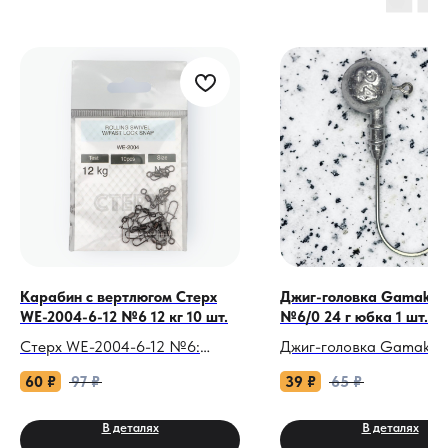
Карабин с вертлюгом Стерх
Джиг-головка Gamakat
WE-2004-6-12 №6 12 кг 10 шт.
№6/0 24 г юбка 1 шт.
Стерх WE-2004-6-12 №6:
Джиг-головка Gamakat
Ваша тихая страховка на
№6/0 24 г с двойной юб
60
₽
97
₽
39
₽
65
₽
каждом забросе!
Облов глубоких русловы
В деталях
В деталях
Когда трофейный судак или
фарватера на сильном 