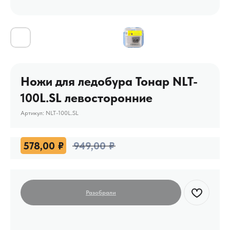
Ножи для ледобура Тонар NLT-
100L.SL левосторонние
Артикул:
NLT-100L.SL
578,00
₽
949,00
₽