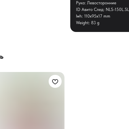
Рука: Левосторонние
ID Авито След: NLS-150L.SL
lwh: 110x95x17 mm
Weight: 83 g
ь