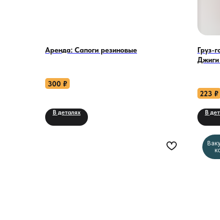
Аренда: Сапоги резиновые
Груз-
Джиги 
300
₽
223
₽
В деталях
В де
Вак
к