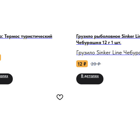
завернуты в летний ве
её на прогулке, в горо
дома — она превратит
самый серый день в ск
: Термос туристический
Грузило рыболовное Sinker Li
приключение.
Чебурашка 12 г 1 шт.
Грузило Sinker Line Чебу
Почему Seal Purple?
г разборное: Ваша свобо
12
₽
20
₽
смене приманок и веса.
— Relaxed fit — как св
талях
В деталях
бабочки в полете: не с
Стандартная джиг-головк
не давит, но всегда гот
ограничивает движения
Вместит и свитер, и ва
приманки, а при смене в
весне посреди февраля
приманки её приходится
— Шерпа — мягче, чем 
полностью перевязывать.
и теплее, чем воспоми
отнимает драгоценное в
первом снеге. В ней вы
не даёт мгновенно подст
что за окном метель, д