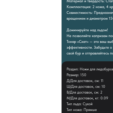
Материал и твердость: Ста
Комплектация: 2 ножа, 4 к
Совместимость: Предназнач
вращением и диаметром 15
Доминируйте над льдом!
Не позволяйте капризам по
Тонар «Скат» — это ваш вы
эффективности. Забудьте о
свой бур и отправляйтесь 
Раздел: Ножи для ледобуро
Размер: 150
Д/Для доставок, см: 11
Ш/Для доставок, см: 10
В/Для доставок, см: 2
М/Для доставок, кг: 0.09
Тип льда: Сухой
Тип ножа: Прямые