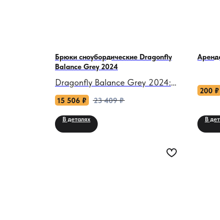
Брюки сноубордические Dragonfly
Аренда
Balance Grey 2024
Dragonfly Balance Grey 2024:
200
₽
Легкая броня для тех, кто танцует
15 506
₽
23 409
₽
на снегу!
В деталях
В де
Когда снежная целина
становится вашим паркетом, а
морозный ветер пытается сбить с
ритма — эти брюки
превращаются в ваш
непробиваемый щит. Balance
Grey 2024 — не просто