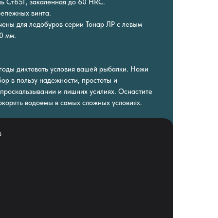
ль Ст65Г, закаленная до 60 HRC.
репежных винта.
ены для ледобуров серии Тонар ЛР с левым
0 мм.
годы диктовать условия вашей рыбалки. Ножи
бор в пользу надежности, простоты и
 проскальзывании и лишних усилиях. Оснастите
покорять водоемы в самых сложных условиях.
в