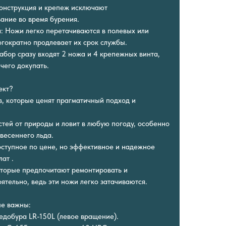
онструкция и крепеж исключают
ание во время бурения.
я: Ножи легко перетачиваются в полевых или
огократно продлевает их срок службы.
абор сразу входят 2 ножа и 4 крепежных винта,
чего докупать.
ект?
, которые ценят прагматичный подход и
остей от природы и ловит в любую погоду, особенно
весеннего льда.
оступное по цене, но эффективное и надежное
ат .
оторые предпочитают ремонтировать и
ятельно, ведь эти ножи легко затачиваются.
ые важны:
едобура LR-150L (левое вращение).