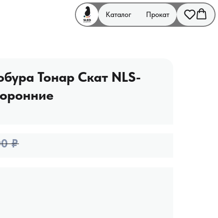
Каталог
Прокат
обура Тонар Скат NLS-
торонние
00
₽