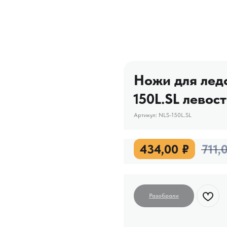
Ножи для лед
150L.SL левос
Артикул:
NLS-150L.SL
434,00
₽
711,