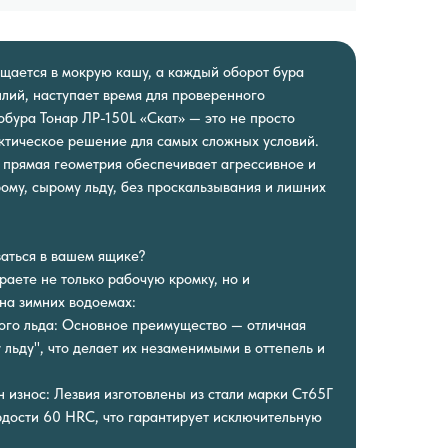
щается в мокрую кашу, а каждый оборот бура
илий, наступает время для проверенного
обура Тонар ЛР-150L «Скат» — это не просто
актическое решение для самых сложных условий.
прямая геометрия обеспечивает агрессивное и
ому, сырому льду, без проскальзывания и лишних
аться в вашем ящике?
раете не только рабочую кромку, но и
на зимних водоемах:
ого льда: Основное преимущество — отличная
льду", что делает их незаменимыми в оттепель и
н износ: Лезвия изготовлены из стали марки Ст65Г
рдости 60 HRC, что гарантирует исключительную