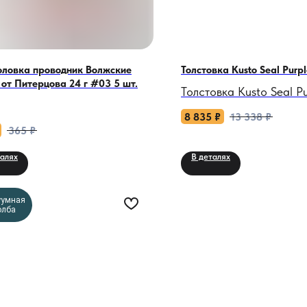
головка проводник Волжские
Толстовка Kusto Seal Purpl
от Питерцова 24 г #03 5 шт.
Толстовка Kusto Seal P
ваш фиолетовый закат 
8 835
₽
13 338
₽
зимних красок
365
₽
талях
В деталях
Если бы северное сия
стать одеждой, оно вы
уумная
этот оттенок. Kusto Sea
олба
не просто толстовка, а
персональный кусочек 
Искусственный мех, мя
лепестки ириса, и под
шерпы, которая греет, 