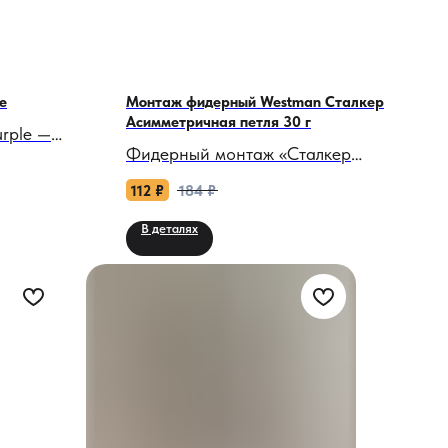
e
Монтаж фидерный Westman Сталкер
Асимметричная петля 30 г
urple —
Фидерный монтаж «Сталкер
в мире
Асимметричная петля» 30 г:
112
₽
184
₽
Микро-поклёвка. Макси-трофей.
В деталях
ние решило
Это не просто набор деталей, а
брало бы
оружие, переключающее рыбу с
l Purple —
режима «подозрение» на режим
 ваш
«аппетит».
магии.
гкий как
Почему «Асимметричная петля»
кладка из
станет вашим агентом внедрения
словно вы