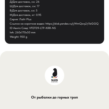
Д/Для доставок, см: 26
Ш/Для доставок, см: 17
В/Для доставок, см: 5
М/Для доставок, кг: 0.95
Серия: Лайт Plus
Ссылка на короткое видео: https://disk.yandex.ru/i/WmQsvy2_t1bGGQ
ID Авито След: VFDT09-LTP-KRR-NS
lwh: 260x170x50 mm
Weight: 950 g
От рыбалки до горных троп