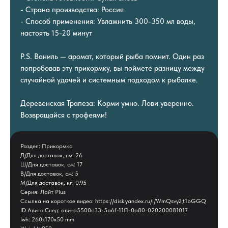
- Страна производства: Россия
- Способ применения: Увлажнить 300-350 мл воды,
настоять 15-20 минут
P.S. Ваниль — аромат, который рыба помнит. Один раз
попробовав эту прикормку, вы поймете разницу между
случайной удачей и системным подходом к рыбалке.
Деревенская Трапеза: Корми умно. Лови уверенно.
Возвращайся с трофеями!
Раздел: Прикормка
Д/Для доставок, см: 26
Ш/Для доставок, см: 17
В/Для доставок, см: 5
М/Для доставок, кг: 0.95
Серия: Лайт Plus
Ссылка на короткое видео: https://disk.yandex.ru/i/WmQsvy2_t1bGGQ
ID Авито След: ави-a5500c33-5a6f-11f1-0a80-020200081017
lwh: 260x170x50 mm