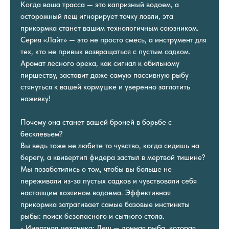
Когда ваша трасса — это капризный водоем, а
осторожный лещ игнорирует точку ловли, эта
прикормка станет вашим технологичным союзником.
Серия «Лайт» — это не просто смесь, а инструмент для
тех, кто не привык возвращаться с пустым садком.
Аромат лесного ореха, как сигнал к обильному
пиршеству, заставит даже самую пассивную рыбу
стянуться к вашей кормушке и уверенно заглотить
наживку!
Почему она станет вашей броней в борьбе с
бесклевьем?
Вы ведь тоже не любите то чувство, когда сидишь на
берегу, а квивертип фидера застыл в мертвой тишине?
Мы позаботились о том, чтобы вы больше не
переживали из-за пустых садков и чувствовали себя
настоящим хозяином водоема. Эффективная
прикормка затрагивает самые базовые инстинкты
рыбы: поиск безопасного и сытного стола.
- Инертная механика: Лещ — донная рыба, которая