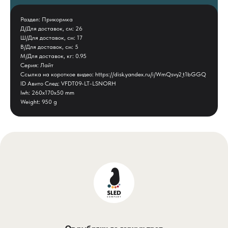
Раздел: Прикормка
Д/Для доставок, см: 26
Ш/Для доставок, см: 17
В/Для доставок, см: 5
М/Для доставок, кг: 0.95
Серия: Лайт
Ссылка на короткое видео: https://disk.yandex.ru/i/WmQsvy2_t1bGGQ
ID Авито След: VFDT09-LT-LSNORH
lwh: 260x170x50 mm
Weight: 950 g