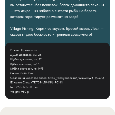
вы останетесь без поклевок. Запах домашнего печенья
— это искренняя забота о сытости рыбы на берегу,
которая гарантирует результат на воде!
Village Fishing: Корми со вкусом. Бросай вызов. Лови —
сквозь глухое бесклевье и границы возможного!
Раздел: Прикормка
Д/Для доставок, см: 26
Ш/Для доставок, см: 17
В/Для доставок, см: 5
М/Для доставок, кг: 0.95
Серия: Лайт Plus
Ссылка на короткое видео: https://disk.yandex.ru/i/WmQsvy2_t1bGGQ
ID Авито След: VFDT09-LTP-KPL-PCHN
lwh: 260x170x50 mm
Weight: 950 g