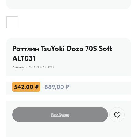
Раттлин TsuYoki Dozo 70S Soft
ALT031
Артикул:
TY-D70S-ALT031
542,00
₽
889,00
₽