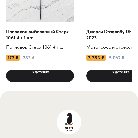
Поплавок рыболовный Стерх
Джерси Dragonfly DFM
1061 4 г 1 шт.
2023
Поплавок Стерх 1061 4 г:
Мотокросс и агрессив
Универсальный сигнал для
эндуро — это всегда
172
₽
283
₽
3 353
₽
5 062
₽
любых условий и времени
максимальные скорости
суток.
от выхлопа и двигателя,
В деталях
В деталях
также постоянный конт
Правильно настроенная
экипировки с телом. О
оснастка — это залог
футболки под панцирем
комфортной и результативной
(«черепахой») мгновен
рыбалки. Поплавок Стерх 1061
пропитываются потом,
с грузоподъемностью 4
тяжелым грузом липнут 
грамма — это ваш
и вызывают раздражени
универсальный инструмент,
постоянного трения о 
который отлично справляется
защиты. Мотоджерси