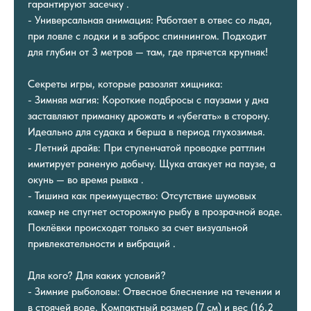
гарантируют засечку .
- Универсальная анимация: Работает в отвес со льда,
при ловле с лодки и в заброс спиннингом. Подходит
для глубин от 3 метров — там, где прячется крупняк!
Секреты игры, которые разозлят хищника:
- Зимняя магия: Короткие подбросы с паузами у дна
заставляют приманку дрожать и «убегать» в сторону.
Идеально для судака и берша в период глухозимья.
- Летний драйв: При ступенчатой проводке раттлин
имитирует раненую добычу. Щука атакует на паузе, а
окунь — во время рывка .
- Тишина как преимущество: Отсутствие шумовых
камер не спугнет осторожную рыбу в прозрачной воде.
Поклёвки происходят только за счет визуальной
привлекательности и вибраций .
Для кого? Для каких условий?
- Зимние рыболовы: Отвесное блеснение на течении и
в стоячей воде. Компактный размер (7 см) и вес (16.2