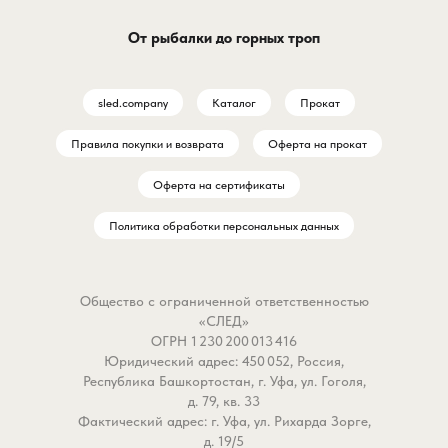
с большинством стандартных
Dragonfly из кроссовой
От рыбалки до горных троп
задач. Он одинаково хорош
DFMX 2023 года в ярко
при ловле в светлое и тёмное
красном цвете создано
время суток, сохраняя
тех, кто проводит на тр
sled.company
Каталог
Прокат
контроль над снастью.
несколько часов. Это
профессиональный баз
Правила покупки и возврата
Оферта на прокат
Почему Стерх 1061 становится
слой, который отводит в
надёжным выбором для
не натирает и остается
Оферта на сертификаты
рыболова?
даже в самых экстрема
Политика обработки персональных данных
- Универсальный вес для
условиях.
разных водоёмов.
Грузоподъемность 4 грамма —
Почему это работает л
Общество с ограниченной ответственностью
это оптимальный баланс для
обычных спортивных фу
«СЛЕД»
ловли на средних и дальних
- Технологичная ткань 
ОГРН 1 230 200 013 416
дистанциях. Этого достаточно
полиэстер). Материал 
Юридический адрес: 450 052, Россия,
для стабильного заброса и
ячеистой структурой не
Республика Башкортостан, г. Уфа, ул. Гоголя,
удержания снасти на точке,
впитывает пот, а момен
д. 79, кв. 33
Фактический адрес: г. Уфа, ул. Рихарда Зорге,
даже при лёгком ветре или
транспортирует его на
д. 19/5