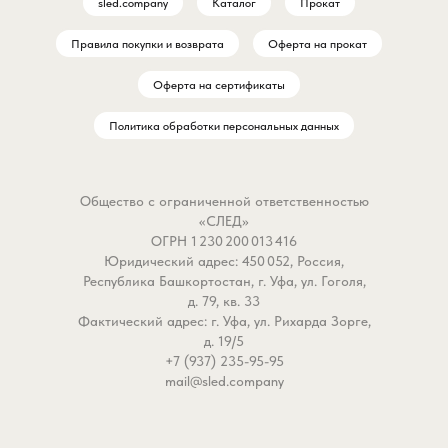
sled.company
Каталог
Прокат
полюбится вашему кошельку и
битве!»
азарту? (акцент на выгоде):
Правила покупки и возврата
Оферта на прокат
- 10 метров лески на удобном
Почему Workhorse-Z 3
мотовиле. Оснастка
ваш фаворит в универс
Оферта на сертификаты
полностью готова к
схватках?
Политика обработки персональных данных
использованию, не путается
- Графит IMF — стально
при хранении и мгновенно
хребет: Высокомодульн
разматывается на берегу.
материал обеспечивает
Общество с ограниченной ответственностью
Удобно держать в ящике
жесткость и чувствител
«СЛЕД»
несколько таких монтажей под
Вес всего 197 г — легче,
ОГРН 1 230 200 013 416
разные условия.
рюкзак с приманками, 
Юридический адрес: 450 052, Россия,
- Леска 0,14 мм (~2,2 кг на
прочнее, чем стальная 
Республика Башкортостан, г. Уфа, ул. Гоголя,
разрыв): Оптимальная
- Тест 17–45 г: Идеален 
д. 79, кв. 33
Фактический адрес: г. Уфа, ул. Рихарда Зорге,
"тонкая" настройка для вашей
джига, тяжелых колебал
д. 19/5
снасти. Рыба её просто не
крупных воблеров. Заб
+7 (937) 235-95-95
замечает в прозрачной воде,
джиг-головку на 60 мет
mail@sled.company
но запаса прочности хватит
праща метает камень.
для уверенного вываживания
- Быстрый строй (Fast):
леща, карася, плотвы и даже
Мгновенная реакция на