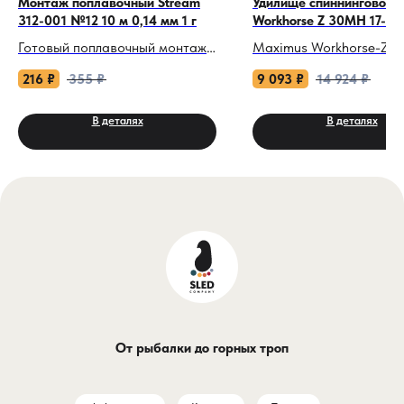
Монтаж поплавочный Stream
Удилище спиннинговое 
312-001 №12 10 м 0,14 мм 1 г
Workhorse Z 30MH 17-45 
Готовый поплавочный монтаж
Maximus Workhorse-Z 
Stream 312-001 №12 10 м 0,14
3,0 м 17–45 г: Ваш над
216
₽
355
₽
9 093
₽
14 924
₽
мм 1 г
танк для водных сраже
В деталях
В деталях
Забудьте про долгие сборки
Когда хищник атакует и
дома и лишнюю возню на
глубины, а река бросае
берегу. Монтаж Stream 312-001
вызов, этот спиннинг
— это полностью готовая,
становится вашим
идеально сбалансированная
бронированным союзни
оснастка от проверенного
Workhorse-Z 30MH — н
европейского производителя.
просто удилище, а сим
Вы достали из упаковки,
мощи и технологий, со
размотали с мотовила — и
для тех, кто не признает
можете ловить. Всё остальное
компромиссов. Его угол
От рыбалки до горных троп
уже продумано до вас.
черный дизайн с красн
акцентами словно
Почему этот монтаж
предупреждает: «Готовь