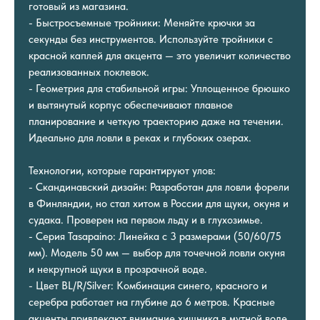
готовый из магазина.
- Быстросъемные тройники: Меняйте крючки за
секунды без инструментов. Используйте тройники с
красной каплей для акцента — это увеличит количество
реализованных поклевок.
- Геометрия для стабильной игры: Уплощенное брюшко
и вытянутый корпус обеспечивают плавное
планирование и четкую траекторию даже на течении.
Идеально для ловли в реках и глубоких озерах.
Технологии, которые гарантируют улов:
- Скандинавский дизайн: Разработан для ловли форели
в Финляндии, но стал хитом в России для щуки, окуня и
судака. Проверен на первом льду и в глухозимье.
- Серия Tasapaino: Линейка с 3 размерами (50/60/75
мм). Модель 50 мм — выбор для точечной ловли окуня
и некрупной щуки в прозрачной воде.
- Цвет BL/R/Silver: Комбинация синего, красного и
серебра работает на глубине до 6 метров. Красные
акценты привлекают внимание хищника в мутной воде.