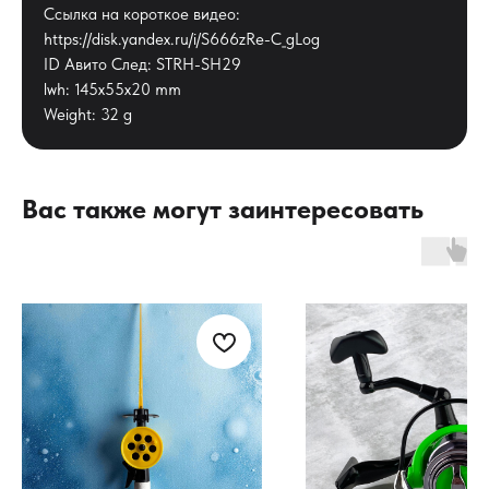
Ссылка на короткое видео:
https://disk.yandex.ru/i/S666zRe-C_gLog
ID Авито След: STRH-SH29
lwh: 145x55x20 mm
Weight: 32 g
Вас также могут заинтересовать