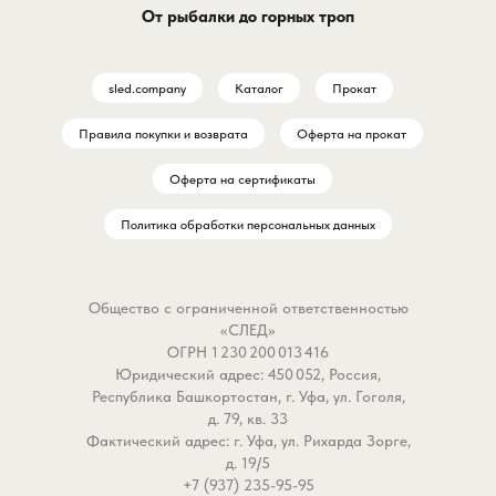
От рыбалки до горных троп
зимняя Пирс ПК55+ Б — это
«мясорубка» — это бал
ваш технологичный напарник,
доступности, прочности
созданный для
функциональности, гото
sled.company
Каталог
Прокат
бескомпромиссной ловли
любым водным условия
хищника и белой рыбы. Она
видам ловли.
Правила покупки и возврата
Оферта на прокат
сочетает в себе прочность,
эргономику и продуманные
Что эта катушка дает и
Оферта на сертификаты
детали, чтобы вы могли
вам?
Политика обработки персональных данных
сосредоточиться только на
Покупатели выбирают с
одном — на поклевке.
которые работают. Вот
Kaida EHQ01-3000
Общество с ограниченной ответственностью
Почему эта удочка
заслуживает места в в
«СЛЕД»
позаботится о вашем улове?
арсенале:
ОГРН 1 230 200 013 416
Рыбаки ценят снасти, которые
– Универсальность на в
Юридический адрес: 450 052, Россия,
работают безотказно. Вот что
случаи: Идеально подхо
Республика Башкортостан, г. Уфа, ул. Гоголя,
делает Пирс ПК55+ Б
фидера, донки, поплаво
д. 79, кв. 33
Фактический адрес: г. Уфа, ул. Рихарда Зорге,
особенной:
ловли, легкого спиннинг
д. 19/5
– Она не бросит вас на
даже троллинга. Это зна
+7 (937) 235-95-95