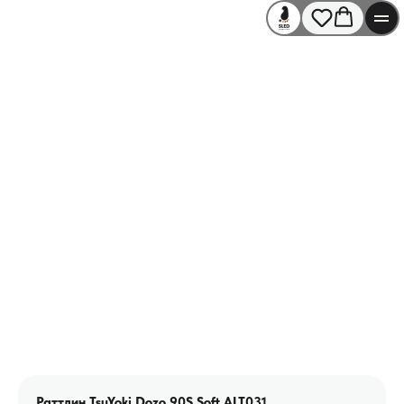
Раттлин TsuYoki Dozo 90S Soft ALT031