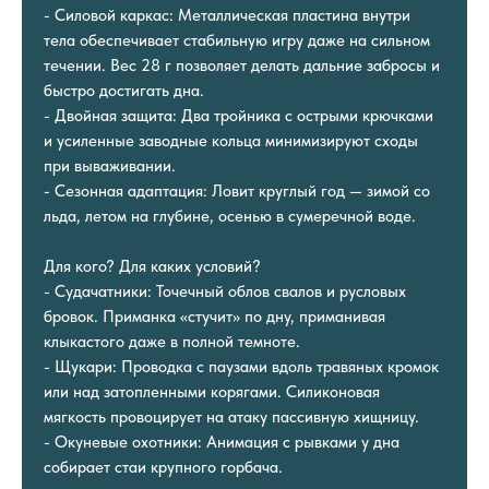
- Силовой каркас: Металлическая пластина внутри
тела обеспечивает стабильную игру даже на сильном
течении. Вес 28 г позволяет делать дальние забросы и
быстро достигать дна.
- Двойная защита: Два тройника с острыми крючками
и усиленные заводные кольца минимизируют сходы
при вываживании.
- Сезонная адаптация: Ловит круглый год — зимой со
льда, летом на глубине, осенью в сумеречной воде.
Для кого? Для каких условий?
- Судачатники: Точечный облов свалов и русловых
бровок. Приманка «стучит» по дну, приманивая
клыкастого даже в полной темноте.
- Щукари: Проводка с паузами вдоль травяных кромок
или над затопленными корягами. Силиконовая
мягкость провоцирует на атаку пассивную хищницу.
- Окуневые охотники: Анимация с рывками у дна
собирает стаи крупного горбача.