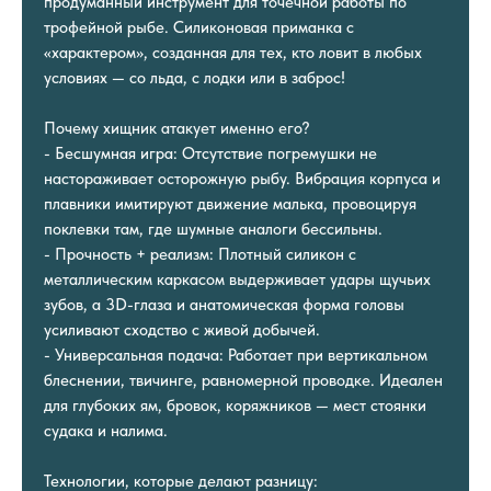
продуманный инструмент для точечной работы по
трофейной рыбе. Силиконовая приманка с
«характером», созданная для тех, кто ловит в любых
условиях — со льда, с лодки или в заброс!
Почему хищник атакует именно его?
- Бесшумная игра: Отсутствие погремушки не
настораживает осторожную рыбу. Вибрация корпуса и
плавники имитируют движение малька, провоцируя
поклевки там, где шумные аналоги бессильны.
- Прочность + реализм: Плотный силикон с
металлическим каркасом выдерживает удары щучьих
зубов, а 3D-глаза и анатомическая форма головы
усиливают сходство с живой добычей.
- Универсальная подача: Работает при вертикальном
блеснении, твичинге, равномерной проводке. Идеален
для глубоких ям, бровок, коряжников — мест стоянки
судака и налима.
Технологии, которые делают разницу: