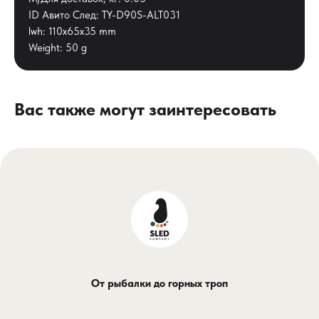
ID Авито След: TY-D90S-ALT031
lwh: 110x65x35 mm
Weight: 50 g
Вас также могут заинтересовать
От рыбалки до горных троп