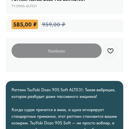
TY-D90S-ALT031
585,00
₽
959,00
₽
Раттлин TsuYoki Dozo 90S Soft ALT031: Тихая вибрация,
которая разбудит даже пассивного хищника!
Когда судак прячется в ямах, а щука игнорирует
стандартные приманки, этот раттлин становится вашим
козырем. TsuYoki Dozo 90S Soft — не просто воблер, а