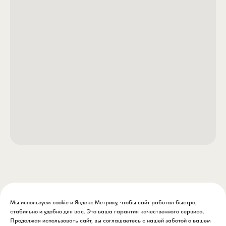
шлейф.
- Магнетический аромат:
«Восточные сладости» —
сложный профиль из нот халвы,
меда и пряностей. Он отлично
разносится течением и
провоцирует на поклевку даже
самую пассивную и сытую
белую рыбу.
Секреты состава, которые не
подведут: - Бисквитная крошка
и молотый сухарь: Создают
визуальный контраст на дне и
удерживают рыбу на точке за
счет постоянного шевеления
частиц.
Мы используем cookie и Яндекс Метрику, чтобы сайт работал быстро,
стабильно и удобно для вас. Это ваша гарантия качественного сервиса.
- Баланс по фракции:
Продолжая использовать сайт, вы соглашаетесь с нашей заботой о вашем
Содержит как пылящие