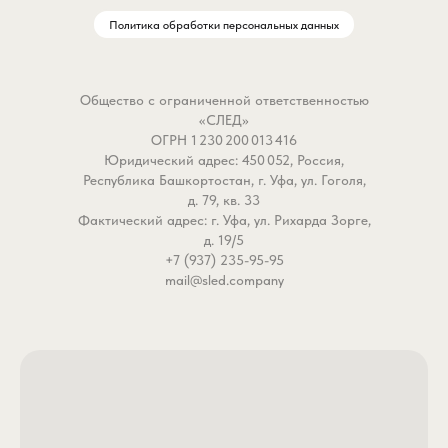
Почему она соберет стаю на
Политика обработки персональных данных
вашем кормовом столе?
- Формула "Лайт" (Light):
Низкая калорийность и
Общество с ограниченной ответственностью
минимум насыщенных жиров.
«СЛЕД»
Рыба будет часами копаться в
ОГРН 1 230 200 013 416
кормовом пятне, выискивая
Юридический адрес: 450 052, Россия,
частицы, но не сможет
Республика Башкортостан, г. Уфа, ул. Гоголя,
перекормиться. Идеально для
д. 79, кв. 33
Фактический адрес: г. Уфа, ул. Рихарда Зорге,
активной летней рыбалки и
д. 19/5
запрессингованных водоемов!
+7 (937) 235-95-95
- Идеальная фидерная
mail@sled.company
механика: Средний помол и
выверенная липкость. Смесь
уверенно держится в кормушке
при силовом забросе, но
начинает активно работать и
«пылить» сразу после касания
дна, создавая аппетитный