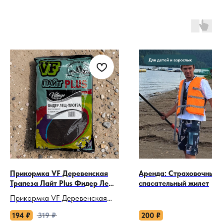
Для детей и взрослых
Прикормка VF Деревенская
Аренда: Страховочный
Трапеза Лайт Plus Фидер Лещ-
спасательный жилет
плотва Восточные сладости
Прикормка VF Деревенская
900 г
Трапеза Лайт Plus Фидер Лещ-
194
₽
319
₽
200
₽
плотва Восточные сладости