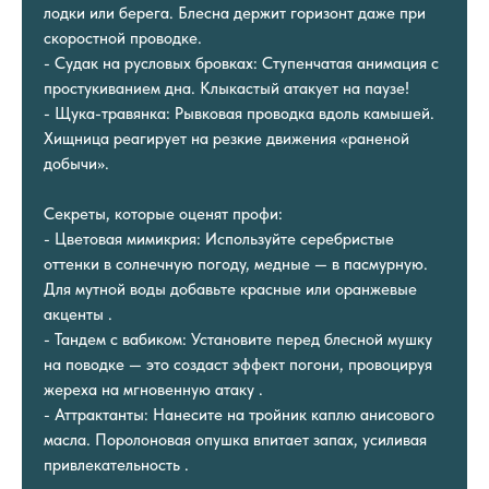
лодки или берега. Блесна держит горизонт даже при
скоростной проводке.
- Судак на русловых бровках: Ступенчатая анимация с
простукиванием дна. Клыкастый атакует на паузе!
- Щука-травянка: Рывковая проводка вдоль камышей.
Хищница реагирует на резкие движения «раненой
добычи».
Секреты, которые оценят профи:
- Цветовая мимикрия: Используйте серебристые
оттенки в солнечную погоду, медные — в пасмурную.
Для мутной воды добавьте красные или оранжевые
акценты .
- Тандем с вабиком: Установите перед блесной мушку
на поводке — это создаст эффект погони, провоцируя
жереха на мгновенную атаку .
- Аттрактанты: Нанесите на тройник каплю анисового
масла. Поролоновая опушка впитает запах, усиливая
привлекательность .