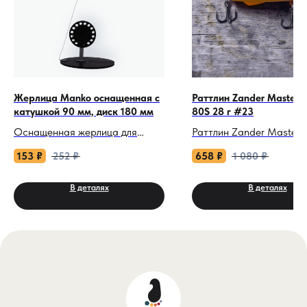
Жерлица Manko оснащенная с
Раттлин Zander Master I
катушкой 90 мм, диск 180 мм
80S 28 г #23
Оснащенная жерлица для
Раттлин Zander Master I
зимней рыбалки. Составным
80S 28 г #23: Тихая угр
153
₽
252
₽
658
₽
1 080
₽
частями жерлицы являются
глубинного хищника.
диск, катушка и металлическая
В деталях
В деталях
пружина с флажком
Когда судак осторожнич
оранжевого цвета. Диск и
щука и окунь игнорирую
катушка изготовлены из
стандартные приманки,
морозостойкого и
раттлин Intro становитс
ударопрочного
вашим скрытым оружие
полипропилена, что даёт
Zander Master Intro — н
работать с данной снастью в
просто виб, а продума