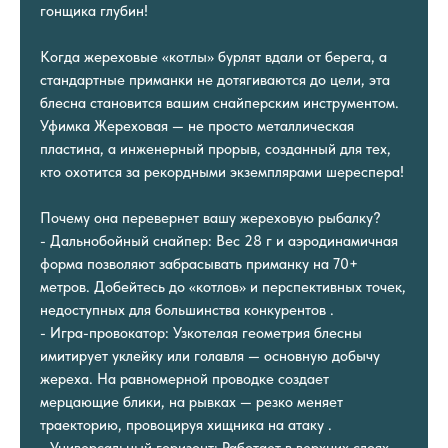
гонщика глубин!
Когда жереховые «котлы» бурлят вдали от берега, а
стандартные приманки не дотягиваются до цели, эта
блесна становится вашим снайперским инструментом.
Уфимка Жереховая — не просто металлическая
пластина, а инженерный прорыв, созданный для тех,
кто охотится за рекордными экземплярами шереспера!
Почему она перевернет вашу жереховую рыбалку?
- Дальнобойный снайпер: Вес 28 г и аэродинамичная
форма позволяют забрасывать приманку на 70+
метров. Добейтесь до «котлов» и перспективных точек,
недоступных для большинства конкурентов .
- Игра-провокатор: Узкотелая геометрия блесны
имитирует уклейку или голавля — основную добычу
жереха. На равномерной проводке создает
мерцающие блики, на рывках — резко меняет
траекторию, провоцируя хищника на атаку .
- Универсальный горизонт: Работает в верхних слоях,