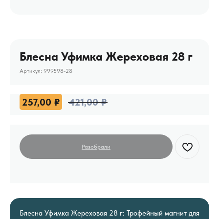
Блесна Уфимка Жереховая 28 г
Артикул:
999598-28
257,00
₽
421,00
₽
Блесна Уфимка Жереховая 28 г: Трофейный магнит для