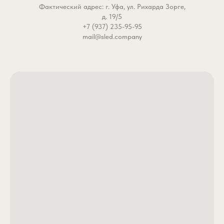
Фактический адрес: г. Уфа, ул. Рихарда Зорге,
стоячей воде, сохраняя
д. 19/5
стабильность даже при
+7 (937) 235-95-95
медленной проводке.
mail@sled.company
- Светящийся секрет —
свечение в УФ-лучах ви
глубине. Судак, щука, о
не пропустят эту «добы
даже в мутной воде.
- Дальнобойность —
обтекаемая форма поз
забрасывать приманку 
рекордные расстояния.
Идеально для береговой
- Глубинный контроль —
тонущий корпус с отгру
быстро достигает дна.
судака у ям, щуку у бро
окуня на свалах.