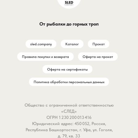
любых погодных условиях.
мелочей приманка для т
Флажок изготовлен из
ловит на глубине и цени
пружинной стали на котором
дальний заброс. Цвет 
От рыбалки до горных троп
приклеена яркая ткань.
это естественная, раб
Характеристики:
расцветка для самых р
Тип: Оснащенная.Материал:
условий.
sled.company
Каталог
Прокат
Пластик.Диаметр основания:
180 мм.Диаметр катушки: 90
Почему хищник не проп
Правила покупки и возврата
Оферта на прокат
мм.
мимо:
- Бесшумная атака — к
Оферта на сертификаты
из мягкого силикона с
Политика обработки персональных данных
металлической основой
внутри. Ни лишних детал
шума — только чистая
Общество с ограниченной ответственностью
провокация на поклевку
«СЛЕД»
- Универсальная игра —
ОГРН 1 230 200 013 416
плоские бока создают
Юридический адрес: 450 052, Россия,
высокочастотные колеб
Республика Башкортостан, г. Уфа, ул. Гоголя,
Работает и на течении, 
д. 79, кв. 33