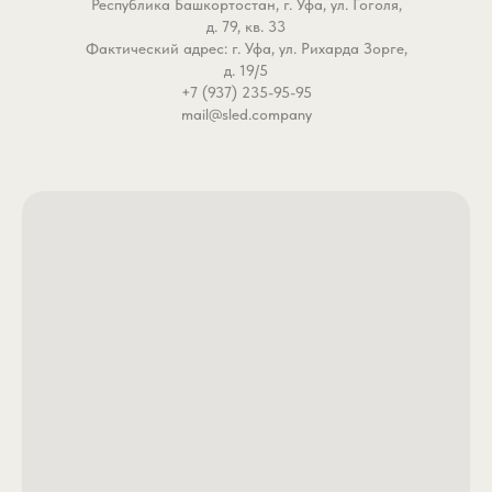
Республика Башкортостан, г. Уфа, ул. Гоголя,
Количество отделений: 1.
- Заводское ушко для
д. 79, кв. 33
Фактический адрес: г. Уфа, ул. Рихарда Зорге,
Материал: неопрен.
стингера. Проволочная
д. 19/5
Цвет: оранжевый.
позволяет за секунду
+7 (937) 235-95-95
Страна происхождения:
закрепить дополнитель
mail@sled.company
Россия.
тройник на хвосте прим
Вы навсегда забудете 
холостые удары и реали
каждую поклевку, даже 
рыба бьет строго в за
часть силикона.
- Идеальная геометрия
компактный силикон. К
4/0 оптимален для мон
приманок длиной от 8 до
сантиметров. Широкий 
гарантирует, что жало 
за пределы спинки,
обеспечивая стопроце