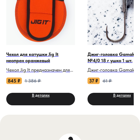
Чехол для катушки Jig It
Джиг-головка Gamakat
неопрен оранжевый
№4/0 18 г ушко 1 шт.
Чехол Jig It предназначен для
Джиг-головка Gamakat
безопасной транспортировки
№4/0 18 г ушко.
845
₽
1 386
₽
37
₽
61
₽
и хранения инерционной
катушки. Изготовленный из
18 граммов — это увер
В деталях
В деталях
неопрена, этот чехол
рабочий вес для облов
обеспечивает надежную
русловых бровок на глу
защиту от ударов, падений,
от 5 до 8 метров. Но пр
царапин и пыли.
на компактные виброхв
слаги длиной 8-11 сант
Чехол легко одевается на
хищник очень часто ата