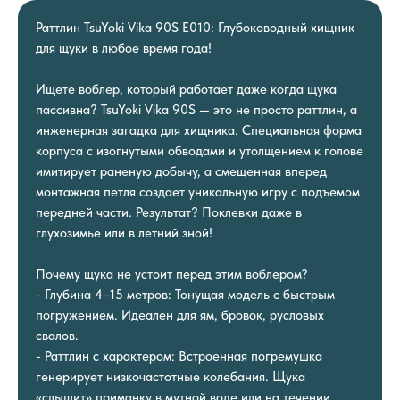
Раттлин TsuYoki Vika 90S E010: Глубоководный хищник
для щуки в любое время года!
Ищете воблер, который работает даже когда щука
пассивна? TsuYoki Vika 90S — это не просто раттлин, а
инженерная загадка для хищника. Специальная форма
корпуса с изогнутыми обводами и утолщением к голове
имитирует раненую добычу, а смещенная вперед
монтажная петля создает уникальную игру с подъемом
передней части. Результат? Поклевки даже в
глухозимье или в летний зной!
Почему щука не устоит перед этим воблером?
- Глубина 4–15 метров: Тонущая модель с быстрым
погружением. Идеален для ям, бровок, русловых
свалов.
- Раттлин с характером: Встроенная погремушка
генерирует низкочастотные колебания. Щука
«слышит» приманку в мутной воде или на течении.