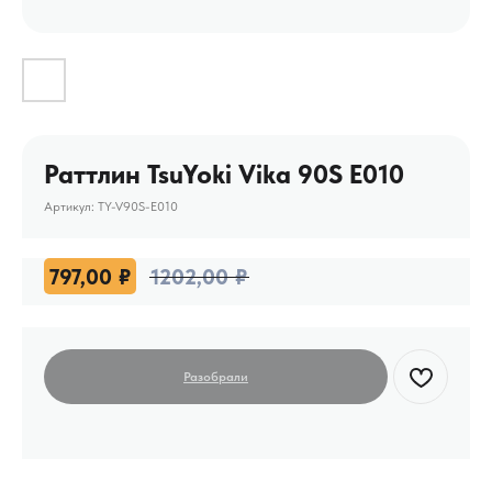
Раттлин TsuYoki Vika 90S E010
Артикул:
TY-V90S-E010
797,00
₽
1202,00
₽