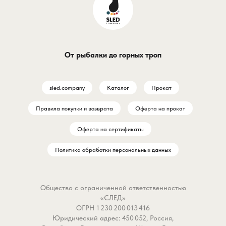
катушку, даже если закреплена
приманку с хвоста, осо
на удилище, и быстро
судак и пассивная щука
снимается при необходимости.
Результат — обидные ср
Мягкое покрытие
пустые подсечки и
От рыбалки до горных троп
предотвращает появление
испорченное настроени
царапин на корпусе катушки.
Колхозить самодельные
проволочные удлинител
sled.company
Каталог
Прокат
Этот незаменимый аксессуар
стингера неудобно: они
подходит для любителей
силикон, сбивают игру 
Правила покупки и возврата
Оферта на прокат
рыбалки и путешествий,
постоянно расстегиваю
которые хотят сохранить
Джиг-головка Gamakatsu
Оферта на сертификаты
катушку в идеальном
крючком 4/0 и заводск
Политика обработки персональных данных
состоянии на долгое время.
ушком решает эту проб
предлагая надежную
Характеристики:
платформу для идеальн
Общество с ограниченной ответственностью
Бренд: Jig It.
монтажа.
«СЛЕД»
Вид: чехол
ОГРН 1 230 200 013 416
Тип:мягкие.
Почему это работает л
Юридический адрес: 450 052, Россия,
Назначение: для катушки.
стандартных головок: