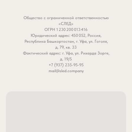
течения. Позволяет уверенно
и поддева позволяет н
работать с силиконовыми
фиксировать добычу пр
Общество с ограниченной ответственностью
приманками длиной 3-5
подсечке и удерживать 
«СЛЕД»
дюймов, доставляя их точно в
самого подсака. Агрес
ОГРН 1 230 200 013 416
зону ловли.
геометрия буквально
Юридический адрес: 450 052, Россия,
- Крючок Gamakatsu — это
«вгрызается» в ткани, д
Республика Башкортостан, г. Уфа, ул. Гоголя,
высокоуглеродистая японская
сход трофея практичес
д. 79, кв. 33
Фактический адрес: г. Уфа, ул. Рихарда Зорге,
сталь, которая держит удар.
невозможным.
д. 19/5
Рыбаки подтверждают: при
- Кольцо на цевье — ва
+7 (937) 235-95-95
больших нагрузках крючок не
свобода в монтаже. Кр
mail@sled.company
ломается, а судака пробивает
оснащён не лопаткой, а
на ура.
колечком. Это позволяе
- Химическая заточка —
использовать целый ряд
легендарная острота
быстрых, надёжных и
Gamakatsu не требует
самозатягивающихся уз
доработки. Даже после
также устанавливать ег
десятков проводок жало
различные типы оснасто
остаётся смертоносным,
включая волосяные и
гарантируя надёжную
фидерные монтажи.