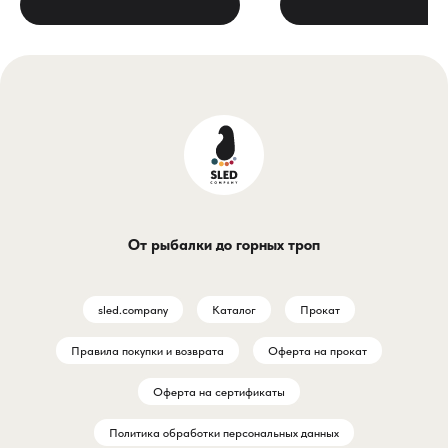
Когда ловля уходит на глубину,
стандартные крючки уж
а течение пытается сорвать
справляются с нагрузко
вашу проводку, оснастка
должна быть
- Расплющенное гранён
бескомпромиссной. Джиг-
цевьё — ваша гарантия
головка Gamakatsu с весом 20
разгибания. В отличие 
г и крючком №1/0 — это
обычных крючков с кру
силовой инструмент для
сечением, здесь цевьё
серьёзной рыбалки. Здесь нет
выполнено плоским, с ч
фиксирующей юбки, только
гранями. Эта технологи
От рыбалки до горных троп
классическое ушко и
многократно увеличива
легендарное японское
жёсткость и устойчивос
качество, которое выбирают
разгибанию. Даже мощ
sled.company
Каталог
Прокат
за надёжность и остроту.
рывки трофейной рыбы 
станут для него критиче
Правила покупки и возврата
Оферта на прокат
Почему она работает:
- Надёжный Чину-загиб
- Вес 20 г и крючок №1/0 —
ваша защита от сходов
Оферта на сертификаты
рабочее сочетание для глубин
Специальная, проверен
Политика обработки персональных данных
от 5 до 12 метров и среднего
временем форма загиб