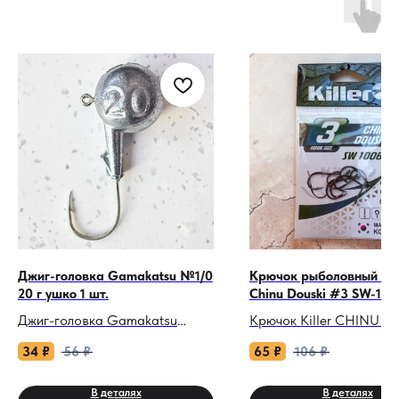
Джиг-головка Gamakatsu №1/0
Крючок рыболовный Kill
20 г ушко 1 шт.
Chinu Douski #3 SW-100
Джиг-головка Gamakatsu
Крючок Killer CHINU D
№1/0 20 г с ушком: Мощь для
#3 — это профессиона
34
₽
56
₽
65
₽
106
₽
глубоководного джига.
инструмент для ловли к
мирной рыбы, когда
В деталях
В деталях