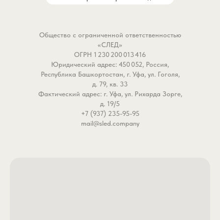
Ока, Дон), не скатываясь вниз
Почему крючок Owner I
по бровке.
50188 №16 становится
- Защита от «бороды»: В
выбором, когда важна 
Общество с ограниченной ответственностью
сборке использован
деталь?
«СЛЕД»
качественный
- Диаметр 0.51 мм — эт
ОГРН 1 230 200 013 416
противозакручиватель и
толщина, которая не пуг
Юридический адрес: 450 052, Россия,
надежный вертлюжок. Мы
держит удар. При тако
Республика Башкортостан, г. Уфа, ул. Гоголя,
знаем, как раздражает
миниатюрном сечении 
д. 79, кв. 33
Фактический адрес: г. Уфа, ул. Рихарда Зорге,
скрученная леска после серии
обладает ресурсом про
д. 19/5
забросов. Эта система гасит
достаточным для выва
+7 (937) 235-95-95
инерцию вращения кормушки,
карпа, сазана и крупно
mail@sled.company
сохраняя вашу основную леску
леща. Секрет — в
или шнур в идеальном
качественной японской 
состоянии.
увеличенной для своего
- Готовность к трофею: Узлы
номера толщине провол
завязаны профессионально, с
- Кованый поддев —
правильным смачиванием и
технология, уплотняющ
контролем разрывной
металл. Под нагрузкой 
нагрузки. Вы можете быть
не разгибается, а пружи