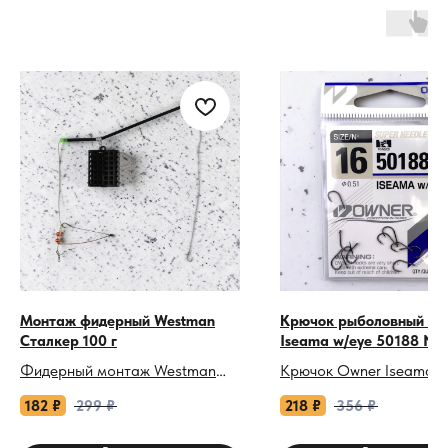
Монтаж фидерный Westman
Крючок рыболовный Ow
Сталкер 100 г
Iseama w/eye 50188 №1
мм 10 шт.
Фидерный монтаж Westman
Крючок Owner Iseama w
«Сталкер» 100 г: Ваша
50188 №16: Минимализ
182
₽
299
₽
218
₽
356
₽
уверенность на любом течении.
запасом японской проч