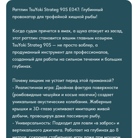
Раттлин TsuYoki Strateg 90S E047: Глубинный
провокатор для трофейной хищной рыбы!
Когда судак прячется в ямах, а щука атакует из засад,
этот раттлин становится вашим главным козырем.
TsuYoki Strateg 90S — не просто воблер, а
продуманный инструмент для профессионалов,
созданный для работы на сильном течении и больших
глубинах.
Почему хищник не устоит перед этой приманкой?
- Реалистичная игра: Двойная фактура поверхности
(ромбовидные чешуйки и косые насечки) создает
уникальные акустические колебания. Жаберные
крышки и 3D-глаза усиливают имитацию живой
добычи, провоцируя даже пассивную рыбу.
- Универсальность: Подходит для ловли «в заброс» и
вертикального джигинга. Работает на глубинах до 8
метров, сохраняя стабильную игру даже при мощном