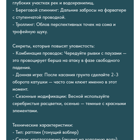
глубоких участках рек и водохранилищ.
- Береговой спиннинг: Дальние забросы на фарватере
с ступенчатой проводкой.
- Троллинг: Облов перспективных точек на сома и
трофейную щуку.
Секреты, которые повысят уловистость:
- Комбинация проводок: Чередуйте рывки с паузами —
это провоцирует берша на атаку в фазе свободного
падения.
- Донная игра: После касания грунта сделайте 2-3
оборота катушки — часто сом клюет именно в этот
момент.
- Сезонные модификации: Весной используйте
серебристые расцветки, осенью — темные с красными
элементами.
Технические характеристики:
- Тип: раттлин (тонущий воблер)
- Сезон: круглогодично (акцент на холодную воду)