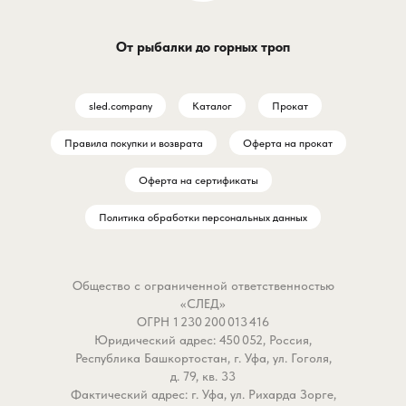
деталь работает на скорость,
дышащая система клим
комфорт и бескомпромиссный
контроля, битва тепла и
От рыбалки до горных троп
стиль. Для тех, кто ломает
комфорта, в которой в
стереотипы, а не траектории!
заранее объявлены
победителем.
sled.company
Каталог
Прокат
Почему он станет вашим must-
have?
Почему Winner Classic 
Правила покупки и возврата
Оферта на прокат
- Dermizax EV: Японский щит
вашим самым верным
против стихии: Мембрана с
спутником?
Оферта на сертификаты
защитой 20000 мм водного
– Многослойный альянс
Политика обработки персональных данных
столба и дышащими 16000 г/
природы и науки. Кажда
м²/24ч. Даже под зимним
здесь — солдат в армии
ливнем на Красной Поляне вы
Уникальная структура
Общество с ограниченной ответственностью
останетесь сухой, а пар от
переплетения объединя
«СЛЕД»
адреналина — снаружи.
натуральные и синтетич
ОГРН 1 230 200 013 416
- Усиления Finetex:
волокна, каждое со сво
Юридический адрес: 450 052, Россия,
Пятислойная броня на
сверхспособностью.
Республика Башкортостан, г. Уфа, ул. Гоголя,
коленях, бедрах и плечах.
Внутренний слой мгнов
д. 79, кв. 33
Фактический адрес: г. Уфа, ул. Рихарда Зорге,
Готова к трению о лед, камни и
отводит малейшую влаг