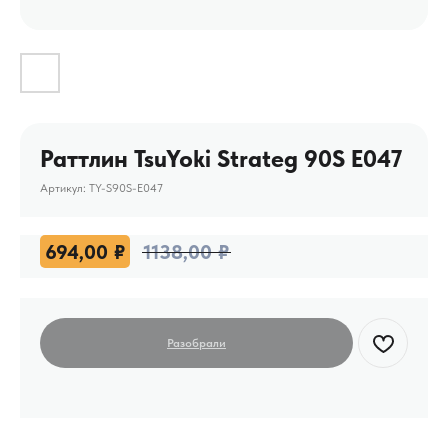
Раттлин TsuYoki Strateg 90S E047
Артикул:
TY-S90S-E047
694,00
₽
1138,00
₽