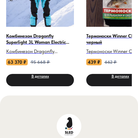
Комбинезон Dragonfly
Термоноски Winner Class
Superlight 3L Woman Electric
черный
Blue 2024
Комбинезон Dragonfly
Термоноски Winner Clas
Superlight 3L Woman Electric
(черный): Ваше тепло 
63 370
₽
95 668
₽
439
₽
662
₽
Blue 2024: Электричество
непобедимый союзник!
вашей свободы!
В деталях
В деталях
Когда мороз рисует уз
Когда снежные вершины зовут,
стекле, а земля звенит 
а ветер пытается замедлить
ногами, обычные носки
ваш полет, этот комбинезон
сдаются, предав ваши 
станет вашим вторым крылом.
пронизывающему холод
Electric Blue 2024 — не просто
не эти. Термоноски Win
экипировка, а воплощение
Classic — это не прост
женской силы, где каждая
аксессуар. Это ваша ли