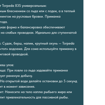
т Torpeda 83S универсальным:
сным блеснением со льда или с лодки, а в теплый
ннингом на русловые бровки. Приманка
года.
дная форма и балансировка обеспечивают
на слабых проводках. Идеально для ступенчатой
: Судак, берш, налим, крупный окунь — Torpeda
«топ» водоема. Для сома используйте приманку в
инговой проводкой.
ваш улов:
ща: При ловле со льда задавайте приманке
рует раненую добычу.
 На открытой воде делайте остановки до 5 секунд
ит в момент зависания.
нт: Нанесите на тело каплю рыбьего жира или
илит привлекательность для пассивной рыбы.