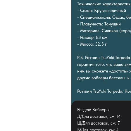
Технические характеристик
- Сезон: Круглогодичный
- Специализация: Судак, бе
- Плавучесть: Тонущий
- Материал: Силикон (корпу
- Размер: 83 мм
- Масса: 32.5 г
P.S. Раттлин TsuYoki Torped
гарантия того, что ваша зи
ним вы сможете «достать» 
другие воблеры бессильны.
Раттлин TsuYoki Torpeda: К
Раздел: Воблеры
Д/Для доставок, см: 14
Ш/Для доставок, см: 7
В/Для доставок, см: 4