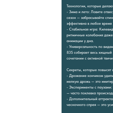
Технологии, которые делаю
- Зима и лето: Ловите отве
сезон — забрасывайте спи
эффективна в любое время 
- Стабильная игра: Килеви
ритмичные колебания даже 
анимации у дна.
- Универсальность по видам
83S собирает весь хищный 
сочетании с активной твич
Секреты, которые повысят 
- Дрожание кончиком удили
мелкую дрожь — это имити
- Эксперименты с паузами:
— часто поклевка происход
- Дополнительный аттракта
чесночного спрея — это ус