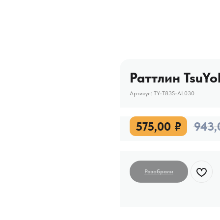
Раттлин TsuYo
Артикул:
TY-T83S-AL030
575,00
₽
943,