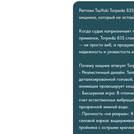
Раттлин TsuYoki Torpeda 8
хищника, который не остав
Когда судак капризничает 
приманки, Torpeda 83S ста
— не просто виб, а продума
надежность и уловистость в
Почему хищник атакует Tor
- Реалистичный дизайн: Тел
детализированной головой
анимация провоцирует хищн
- Бесшумная игра: В отличи
счет естественных вибраци
прозрачной зимней воде.
- Прочность «на разрыв»: К
силовой каркас выдерживаю
тройника с острыми крючк