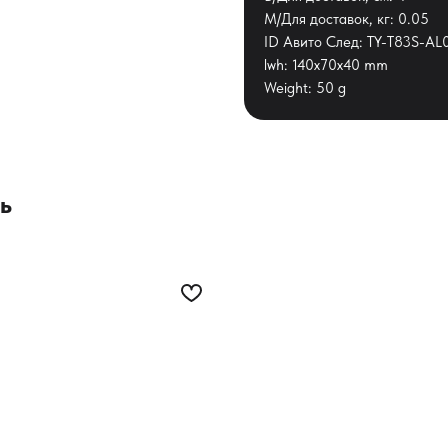
М/Для доставок, кг: 0.05
ID Авито След: TY-T83S-AL
lwh: 140x70x40 mm
Weight: 50 g
ь