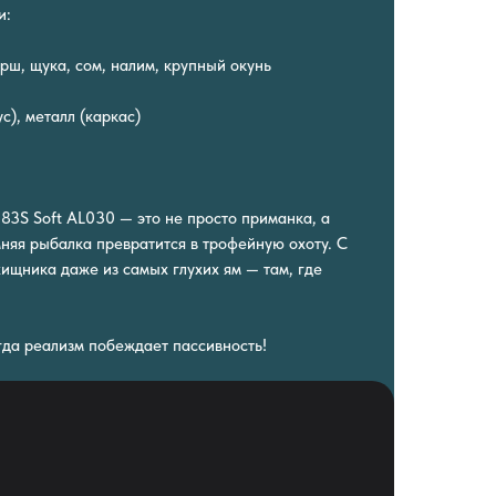
и:
рш, щука, сом, налим, крупный окунь
с), металл (каркас)
a 83S Soft AL030 — это не просто приманка, а
мняя рыбалка превратится в трофейную охоту. С
хищника даже из самых глухих ям — там, где
огда реализм побеждает пассивность!