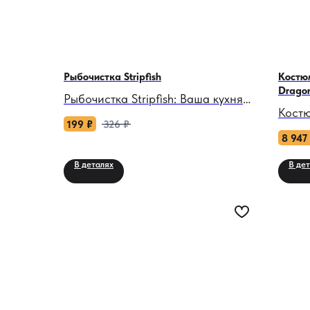
Рыбочистка Stripfish
Костю
Dragon
Рыбочистка Stripfish: Ваша кухня
Кост
— место для шедевров, а не для
199
₽
326
₽
Drago
уборки чешуи!
8 947
цвета
В деталях
В де
Согласитесь, нет ничего более
Когда
утомляющего, чем чистить рыбу
превр
традиционным ножом. Чешуя
подви
разлетается по всей столешнице,
этот 
стенам и полу, на резком металле
союзн
можно пораниться, да и сама
прост
рыба после такой «экзекуции»
где я
выглядит неаппетитно.