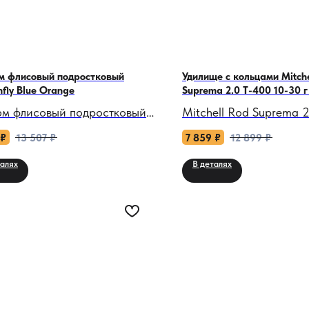
м флисовый подростковый
Удилище с кольцами Mitche
fly Blue Orange
Suprema 2.0 T-400 10-30 г
юм флисовый подростковый
Mitchell Rod Suprema 
nfly Blue Orange: Энергия
10-30 Bolo Strong: Ва
₽
13 507
₽
7 859
₽
12 899
₽
, тепло свободы!
стратег для болонской
талях
В деталях
 снег под ногами
Когда река течет как 
ащается в арену для
организм, а рыба маск
гов, а мороз бросает вызов,
водорослях, это удили
костюм станет твоим верным
становится вашим так
иком. Blue Orange — не
инструментом. Suprema
о одежда, а заряд энергии,
Strong — не просто сна
ркость оранжевого
результат итальянског