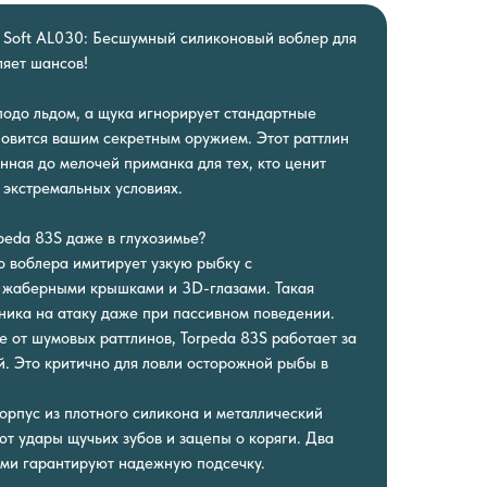
3S Soft AL030: Бесшумный силиконовый воблер для
ляет шансов!
подо льдом, а щука игнорирует стандартные
новится вашим секретным оружием. Этот раттлин
нная до мелочей приманка для тех, кто ценит
 экстремальных условиях.
peda 83S даже в глухозимье?
о воблера имитирует узкую рыбку с
, жаберными крышками и 3D-глазами. Такая
ика на атаку даже при пассивном поведении.
е от шумовых раттлинов, Torpeda 83S работает за
й. Это критично для ловли осторожной рыбы в
орпус из плотного силикона и металлический
т удары щучьих зубов и зацепы о коряги. Два
ами гарантируют надежную подсечку.