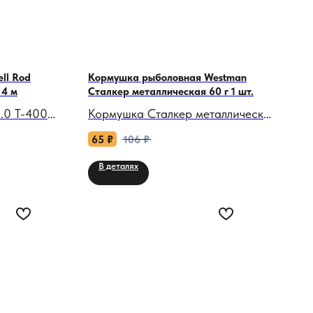
ll Rod
Кормушка рыболовная Westman
 4 м
Сталкер металлическая 60 г 1 шт.
2.0 T-400
Кормушка Сталкер металлическая
ш надежный
60 г: Стабильность на умеренном
65
₽
106
₽
 ловли!
течении для уверенной тактики.
В деталях
живой
Когда сила течения требует от
ируется в
снасти стабильности, но не
ще
позволяет пожертвовать
тическим
чувствительностью, нужен
 Bolo
надежный баланс. Кормушка
сть, а
Сталкер весом 60 граммов — это
о
основа для тех, кто ловит на