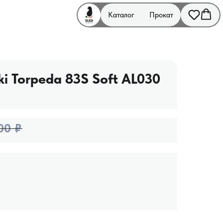
Каталог
Прокат
ki Torpeda 83S Soft AL030
00
₽