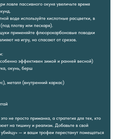
ри ловле пассивного окуня увеличьте время
кунд.
тной воде используйте кислотные расцветки, в
(под плотву или пескаря).
 щуки применяйте флюорокарбоновые поводки
лияют на игру, но спасают от срезов.
и:
особенно эффективен зимой и ранней весной)
ка, окунь, берш
с), металл (внутренний каркас)
итай
— это не просто приманка, а стратегия для тех, кто
люет на тишину и реализм. Добавьте в свой
о убийцу» — и ваши трофеи перестанут помещаться