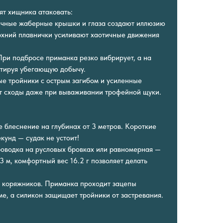
ят хищника атаковать:
тичные жаберные крышки и глаза создают иллюзию
рхний плавнички усиливают хаотичные движения
При подбросе приманка резко вибрирует, а на
митируя убегающую добычу.
е тройники с острым загибом и усиленные
т сходы даже при вываживании трофейной щуки.
е блеснение на глубинах от 3 метров. Короткие
кунд — судак не устоит!
роводка на русловых бровках или равномерная —
 3 м, комфортный вес 16.2 г позволяет делать
 и коряжников. Приманка проходит зацепы
е, а силикон защищает тройники от застревания.