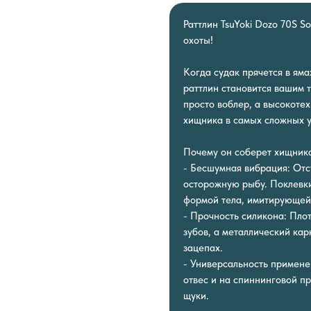
Раттлин TsuYoki Dozo 70S S
охоты!
Когда судак прячется в яма
раттлин становится вашим т
просто воблер, а высокотех
хищника в самых сложных у
Почему он соберет хищника
- Бесшумная вибрация: Отс
осторожную рыбу. Поклевки
формой тела, имитирующей
- Прочность силикона: Пло
зубов, а металлический ка
зацепах.
- Универсальность применен
отвес и на спиннинговой пр
щуки.