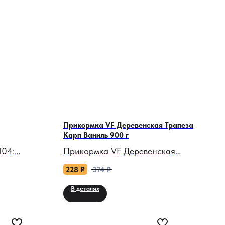
Прикормка VF Деревенская Трапеза
Карп Ваниль 900 г
104:
Прикормка VF Деревенская
ог,
Трапеза Карп Ваниль 900 г:
228
₽
374
₽
а «стоп»!
Сладкий магнит для трофейного
В деталях
карпа!
 ступни
торы,
Когда зеркало водоема молчит, а