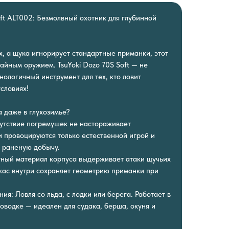
oft ALT002: Безмолвный охотник для глубинной
х, а щука игнорирует стандартные приманки, этот
айным оружием. TsuYoki Dozo 70S Soft — не
нологичный инструмент для тех, кто ловит
словиях!
 даже в глухозимье?
утствие погремушек не настораживает
 провоцируются только естественной игрой и
 раненую добычу.
тный материал корпуса выдерживает атаки щучьих
ркас внутри сохраняет геометрию приманки при
ия: Ловля со льда, с лодки или берега. Работает в
оводке — идеален для судака, берша, окуня и