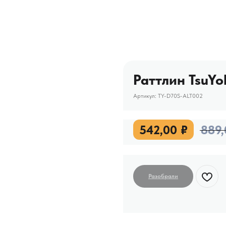
Раттлин TsuYo
Артикул:
TY-D70S-ALT002
542,00
₽
889,