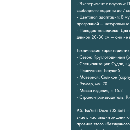
- Эксперимент с паузами: П
свободного падения до 7 се
- Цветовая адаптация: В му
прозрачной — натуральные 
- Поводок-невидимка: Для
длиной 20-30 см — они не в
Технические характеристик
- Сезон: Круглогодичный (
- Специализация: Судак, щу
- Плавучесть: Тонущий
- Материал: Силикон (корпу
- Размер, мм: 70
- Масса изделия, г: 16.2
- Страна-производитель: К
P.S. TsuYoki Dozo 70S Soft 
знает: настоящий хищник к
арсенал этого «беззвучног