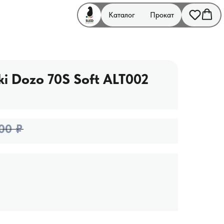
Каталог
Прокат
ki Dozo 70S Soft ALT002
00
₽