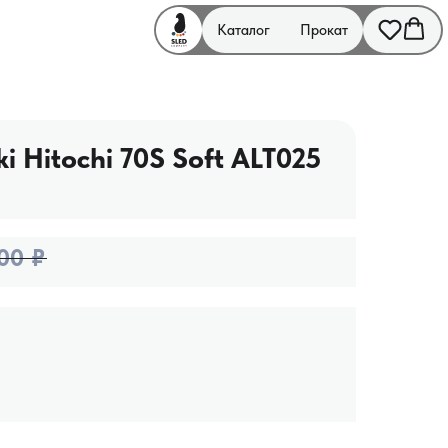
Каталог
Прокат
i Hitochi 70S Soft ALT025
00
₽