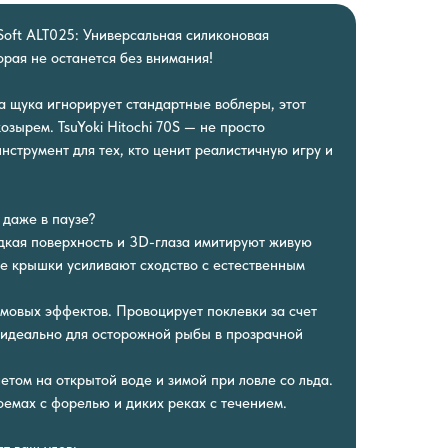
S Soft ALT025: Универсальная силиконовая
орая не останется без внимания!
 а щука игнорирует стандартные воблеры, этот
озырем. TsuYoki Hitochi 70S — не просто
нструмент для тех, кто ценит реалистичную игру и
 даже в паузе?
адкая поверхность и 3D-глаза имитируют живую
е крышки усиливают сходство с естественным
умовых эффектов. Провоцирует поклевки за счет
 идеально для осторожной рыбы в прозрачной
летом на открытой воде и зимой при ловле со льда.
емах с форелью и диких реках с течением.