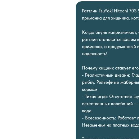
Раттлин TsuYoki Hitochi 70
приманка для хищника, кот
Когда окунь капризничает,
раттлин становится вашим к
приманка, а продуманный и
надежность!
Почему хищник атакует его
- Реалистичный дизайн: Гл
рыбку. Рельефные жаберны
кормом .
- Тихая игра: Отсутствие ш
естественных колебаний —
воде.
- Всесезонность: Работает 
Незаменим на платных водо