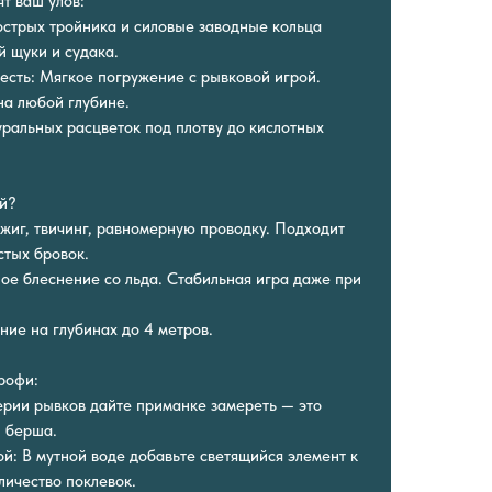
т ваш улов:
острых тройника и силовые заводные кольца
 щуки и судака.
есть: Мягкое погружение с рывковой игрой.
на любой глубине.
уральных расцветок под плотву до кислотных
.
ий?
джиг, твичинг, равномерную проводку. Подходит
стых бровок.
ое блеснение со льда. Стабильная игра даже при
ние на глубинах до 4 метров.
рофи:
ерии рывков дайте приманке замереть — это
и берша.
ой: В мутной воде добавьте светящийся элемент к
личество поклевок.