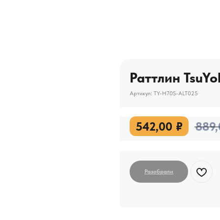
Раттлин TsuYok
Артикул:
TY-H70S-ALT025
542,00
₽
889,