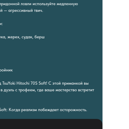
 придонной ловли используйте медленную
ой — агрессивный твич.
и:
ка, жерех, судак, берш
тройник
 TsuYoki Hitochi 70S Soft! С этой приманкой вы
в дуэль с трофеем, где ваше мастерство встретит
S Soft: Когда реализм побеждает осторожность.