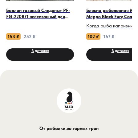
Баллон газовый Следопыт PF-
Блесна рыболовная Me
FG-220R/1 всесезонный для
Meppo Black Fury Comet
портативных плит
Когда рыба капризничае
яркие блики стандартн
153
₽
252
₽
102
₽
167
₽
«вертушек» только отпу
осторожного хищника в
В деталях
В деталях
прозрачной воде, на сц
выходит настоящая лег
Meppo Black Fury Com
весом 6,5 грамма — эт
абсолютный маст-хэв и
«вездеход» в мире
спиннинговых приманок
созданный специально 
ловли на течении и в ус
высокого рыболовного
От рыбалки до горных троп
прессинга. Если класси
Aglia — это король сто