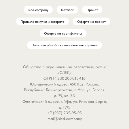
воды, то Black Fury Co
sled.company
Каталог
Прокат
это непревзойденный о
для речных перекатов и
Правила покупки и возврата
Оферта на прокат
быстрой струи.
Оферта на сертификаты
Почему это работает л
Политика обработки персональных данных
стандартных блестящих
блесен:
- Форма Comet (угол
Общество с ограниченной ответственностью
вращения 45°). Главное
«СЛЕД»
отличие от широких леп
ОГРН 1 230 200 013 416
Удлиненная форма созд
Юридический адрес: 450 052, Россия,
меньшее лобовое
Республика Башкортостан, г. Уфа, ул. Гоголя,
сопротивление, благод
д. 79, кв. 33
Фактический адрес: г. Уфа, ул. Рихарда Зорге,
чему блесна не вылетае
д. 19/5
поверхность на сильно
+7 (937) 235-95-95
течении, а стабильно ид
mail@sled.company
нужном горизонте. Она